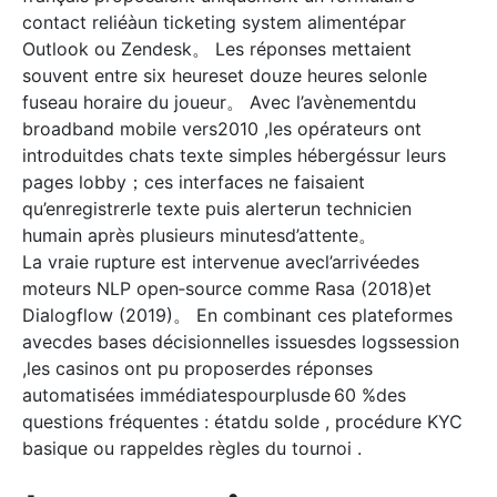
contact reliéàun ticketing system alimentépar
Outlook ou Zendesk。 Les réponses mettaient
souvent entre six heureset douze heures selonle
fuseau horaire du joueur。 Avec l’avènementdu
broadband mobile vers2010 ,les opérateurs ont
introduitdes chats texte simples hébergéssur leurs
pages lobby；ces interfaces ne faisaient
qu’enregistrerle texte puis alerterun technicien
humain après plusieurs minutesd’attente。
La vraie rupture est intervenue avecl’arrivéedes
moteurs NLP open‑source comme Rasa (2018)et
Dialogflow (2019)。 En combinant ces plateformes
avecdes bases décisionnelles issuesdes logs­session
,les casinos ont pu proposerdes réponses
automatisées immédiatespourplusde 60 %des
questions fréquentes : étatdu solde , procédure KYC
basique ou rappeldes règles du tournoi .