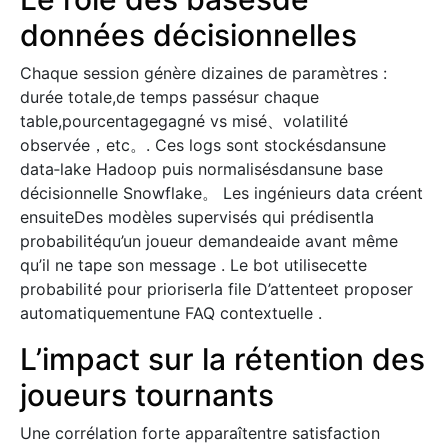
données décisionnelles
Chaque session génère dizaines de paramètres :
durée totale,de temps passésur chaque
table,pourcentagegagné vs misé、volatilité
observée，etc。. Ces logs sont stockésdansune
data‑lake Hadoop puis normalisésdansune base
décisionnelle Snowflake。 Les ingénieurs data créent
ensuiteDes modèles supervisés qui prédisentla
probabilitéqu’un joueur demandeaide avant même
qu’il ne tape son message . Le bot utilisecette
probabilité pour prioriserla file D’attenteet proposer
automatiquementune FAQ contextuelle .
L’impact sur la rétention des
joueurs tournants
Une corrélation forte apparaîtentre satisfaction