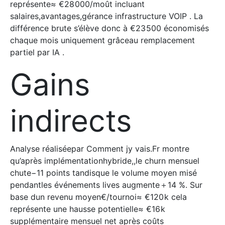
représente≈ €28 000/moût incluant
salaires,avantages,gérance infrastructure VOIP . La
différence brute s’élève donc à €23 500 économisés
chaque mois uniquement grâceau remplacement
partiel par IA .
Gains
indirects
Analyse réaliséepar Comment jy vais.Fr montre
qu’après implémentationhybride,,le churn mensuel
chute­−11 points tandisque le volume moyen misé
pendantles événements lives augmente＋14 %. Sur
base dun revenu moyen€/tournoi≈ €120 k cela
représente une hausse potentielle≈ €16 k
supplémentaire mensuel net après coûts