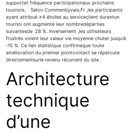
supportet fréquence participationaux prochains
tournois。 Selon Commentjyvais.Fr ,les participants
ayant attribué ≥4 étoiles au serviceclient durantun
tournoi ont augmenté leur nombredéparties
suivantesde 28 %. Inversement ,les utilisateurs
frustrés voient leur valeur vie moyenne chuter jusqu’à
‑15 %. Ce lien statistique confirmeque toute
amélioration du premier pointcontact se répercute
directementsurle revenu récurrent du site .
Architecture
technique
d’une