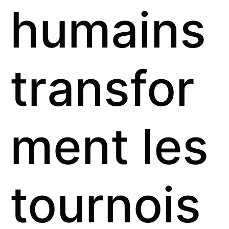
humains
transfor
ment les
tournois