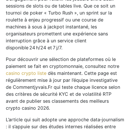
sessions de slots ou de tables live. Que ce soit un
tournoi de poker « Turbo Rush », un sprint sur la
roulette à enjeu progressif ou une course de
machines à sous à jackpot instantané, les
organisateurs promettent une expérience sans
interruption grâce à un service client
disponible 24 h/24 et 7 j/7.
Pour découvrir une sélection de plateformes où le
paiement se fait en cryptomonnaie, consultez notre
casino crypto liste
dès maintenant. Cette page est
régulièrement mise à jour par l’équipe investigative
de Commentjyvais.Fr qui teste chaque licence selon
des critères de sécurité KYC et de volatilité RTP
avant de publier ses classements des meilleurs
crypto casino 2026.
L’article qui suit adopte une approche data‑journalism
: il s’appuie sur des études internes réalisées entre