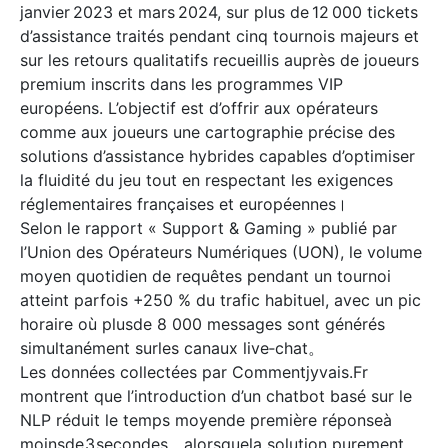
janvier 2023 et mars 2024, sur plus de 12 000 tickets
d’assistance traités pendant cinq tournois majeurs et
sur les retours qualitatifs recueillis auprès de joueurs
premium inscrits dans les programmes VIP
européens. L’objectif est d’offrir aux opérateurs
comme aux joueurs une cartographie précise des
solutions d’assistance hybrides capables d’optimiser
la fluidité du jeu tout en respectant les exigences
réglementaires françaises et européennes।
Selon le rapport « Support & Gaming » publié par
l’Union des Opérateurs Numériques (UON), le volume
moyen quotidien de requêtes pendant un tournoi
atteint parfois +250 % du trafic habituel, avec un pic
horaire où plusde 8 000 messages sont générés
simultanément surles canaux live‑chat。
Les données collectées par Commentjyvais.Fr
montrent que l’introduction d’un chatbot basé sur le
NLP réduit le temps moyende première réponseà
moinsde 3 secondes，alorsquela solution purement