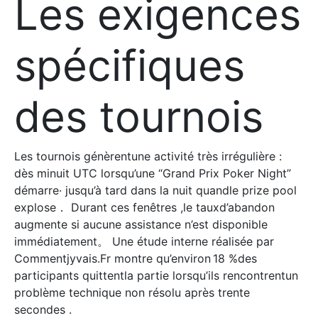
Les exigences
spécifiques
des tournois
Les tournois génèrentune activité très irrégulière :
dès minuit UTC lorsqu’une “Grand Prix Poker Night”
démarre· jusqu’à tard dans la nuit quandle prize pool
explose． Durant ces fenêtres ,le tauxd’abandon
augmente si aucune assistance n’est disponible
immédiatement。 Une étude interne réalisée par
Commentjyvais.Fr montre qu’environ 18 %des
participants quittentla partie lorsqu’ils rencontrentun
problème technique non résolu après trente
secondes .