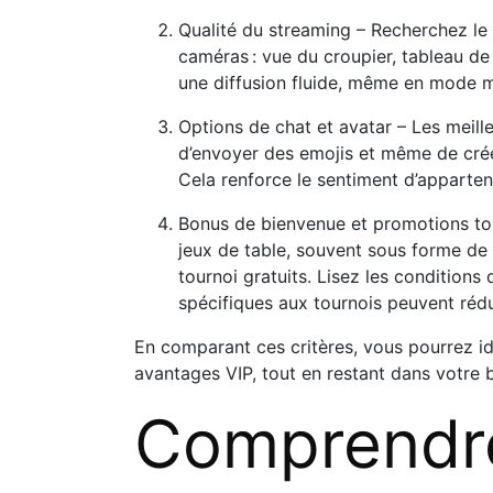
Qualité du streaming – Recherchez le 
caméras : vue du croupier, tableau de
une diffusion fluide, même en mode m
Options de chat et avatar – Les meille
d’envoyer des emojis et même de crée
Cela renforce le sentiment d’appart
Bonus de bienvenue et promotions tou
jeux de table, souvent sous forme de
tournoi gratuits. Lisez les conditions
spécifiques aux tournois peuvent rédu
En comparant ces critères, vous pourrez ide
avantages VIP, tout en restant dans votre 
Comprendre