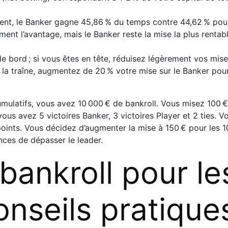
ment, le Banker gagne 45,86 % du temps contre 44,62 % pour
ent l’avantage, mais le Banker reste la mise la plus rentab
de bord ; si vous êtes en tête, réduisez légèrement vos mis
 la traîne, augmentez de 20 % votre mise sur le Banker pou
umulatifs, vous avez 10 000 € de bankroll. Vous misez 100 €
us avez 5 victoires Banker, 3 victoires Player et 2 ties. V
 points. Vous décidez d’augmenter la mise à 150 € pour les 1
nces de dépasser le leader.
bankroll pour le
conseils pratique