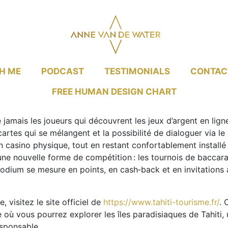
H ME
PODCAST
TESTIMONIALS
CONTAC
FREE HUMAN DESIGN CHART
 jamais les joueurs qui découvrent les jeux d’argent en lign
 cartes qui se mélangent et la possibilité de dialoguer via le
 casino physique, tout en restant confortablement installé
ne nouvelle forme de compétition : les tournois de baccara
odium se mesure en points, en cash‑back et en invitations 
, visitez le site officiel de
https://www.tahiti-tourisme.fr/
. 
 où vous pourrez explorer les îles paradisiaques de Tahiti,
esponsable.