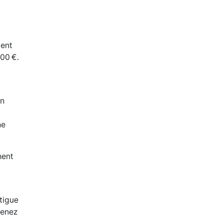
ment
200 €.
en
ne
hent
tigue
venez