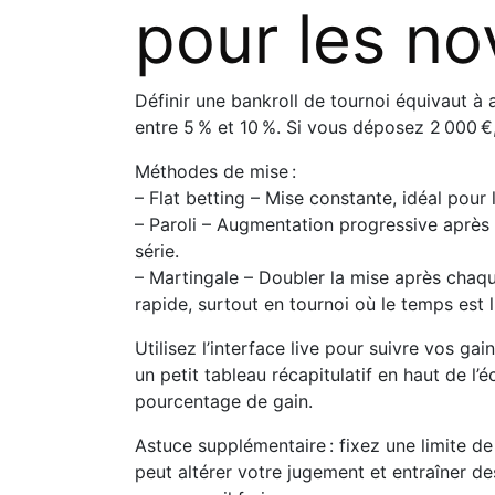
pour les no
Définir une bankroll de tournoi équivaut à
entre 5 % et 10 %. Si vous déposez 2 000 €,
Méthodes de mise :
– Flat betting – Mise constante, idéal pour 
– Paroli – Augmentation progressive après 
série.
– Martingale – Doubler la mise après chaqu
rapide, surtout en tournoi où le temps est l
Utilisez l’interface live pour suivre vos ga
un petit tableau récapitulatif en haut de l’
pourcentage de gain.
Astuce supplémentaire : fixez une limite de
peut altérer votre jugement et entraîner d