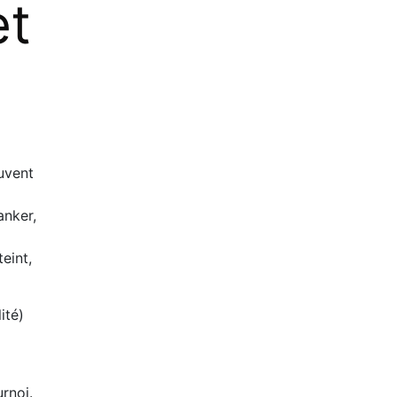
et
uvent
anker,
eint,
ité)
rnoi.