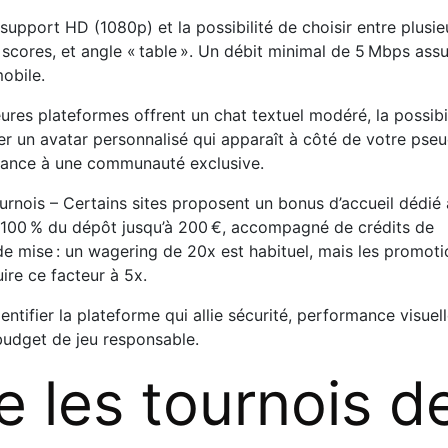
support HD (1080p) et la possibilité de choisir entre plusie
 scores, et angle « table ». Un débit minimal de 5 Mbps ass
obile.
ures plateformes offrent un chat textuel modéré, la possibi
r un avatar personnalisé qui apparaît à côté de votre pseu
enance à une communauté exclusive.
rnois – Certains sites proposent un bonus d’accueil dédié
 100 % du dépôt jusqu’à 200 €, accompagné de crédits de
 de mise : un wagering de 20x est habituel, mais les promot
ire ce facteur à 5x.
ntifier la plateforme qui allie sécurité, performance visuell
budget de jeu responsable.
 les tournois d