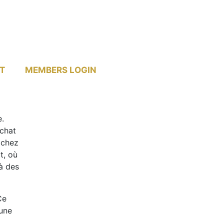
T
MEMBERS LOGIN
e.
 chat
 chez
t, où
à des
Ce
 une