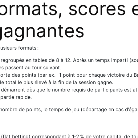
formats, scores 
 gagnantes
usieurs formats :
t regroupés en tables de 8 à 12. Après un temps imparti (so
es passent au tour suivant.
rte des points (par ex. : 1 point pour chaque victoire du B
le total le plus élevé à la fin de la session gagne.
 démarrent dès que le nombre requis de participants est att
 partie rapide.
e nombre de points, le temps de jeu (départage en cas d’égal
 (flat betting) correspondant à 1‑2 % de votre capital de tou