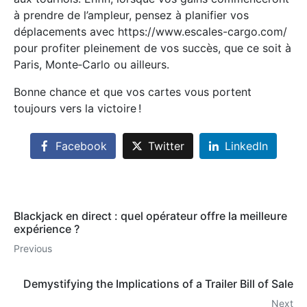
à prendre de l’ampleur, pensez à planifier vos
déplacements avec https://www.escales-cargo.com/
pour profiter pleinement de vos succès, que ce soit à
Paris, Monte‑Carlo ou ailleurs.
Bonne chance et que vos cartes vous portent
toujours vers la victoire !
Facebook
Twitter
LinkedIn
Blackjack en direct : quel opérateur offre la meilleure
expérience ?
Previous
Demystifying the Implications of a Trailer Bill of Sale
Next