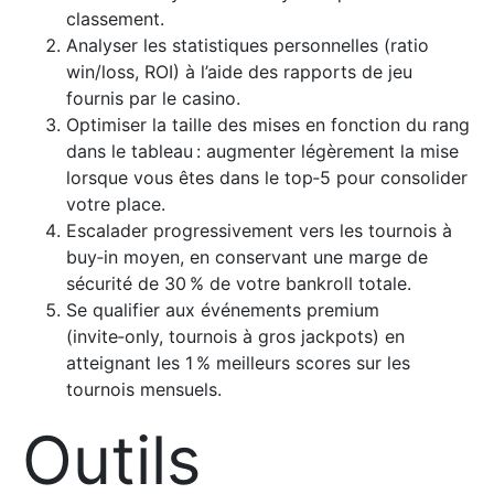
classement.
Analyser les statistiques personnelles (ratio
win/loss, ROI) à l’aide des rapports de jeu
fournis par le casino.
Optimiser la taille des mises en fonction du rang
dans le tableau : augmenter légèrement la mise
lorsque vous êtes dans le top‑5 pour consolider
votre place.
Escalader progressivement vers les tournois à
buy‑in moyen, en conservant une marge de
sécurité de 30 % de votre bankroll totale.
Se qualifier aux événements premium
(invite‑only, tournois à gros jackpots) en
atteignant les 1 % meilleurs scores sur les
tournois mensuels.
Outils