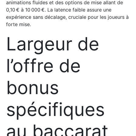
animations fluides et des options de mise allant de
0,10 € à 10 000 €. La latence faible assure une
expérience sans décalage, cruciale pour les joueurs à
forte mise.
Largeur de
l’offre de
bonus
spécifiques
au baccarat