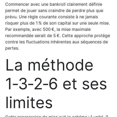
Commencer avec une bankroll clairement définie
permet de jouer sans craindre de perdre plus que
prévu. Une règle courante consiste à ne jamais
risquer plus de 1 % de son capital sur une seule mise.
Par exemple, avec 500 €, la mise maximale
recommandée serait de 5 €. Cette approche protège
contre les fluctuations inhérentes aux séquences de
pertes.
La méthode
1‑3‑2‑6 et ses
limites
Cette progression de mise suit le schéma : 1 unité, 3