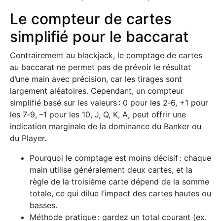
Le compteur de cartes
simplifié pour le baccarat
Contrairement au blackjack, le comptage de cartes
au baccarat ne permet pas de prévoir le résultat
d’une main avec précision, car les tirages sont
largement aléatoires. Cependant, un compteur
simplifié basé sur les valeurs : 0 pour les 2‑6, +1 pour
les 7‑9, –1 pour les 10, J, Q, K, A, peut offrir une
indication marginale de la dominance du Banker ou
du Player.
Pourquoi le comptage est moins décisif : chaque
main utilise généralement deux cartes, et la
règle de la troisième carte dépend de la somme
totale, ce qui dilue l’impact des cartes hautes ou
basses.
Méthode pratique : gardez un total courant (ex.