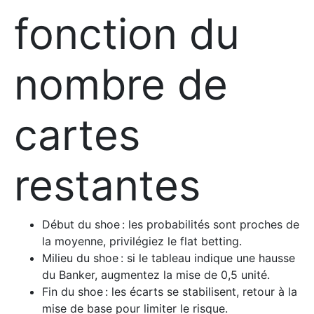
fonction du
nombre de
cartes
restantes
Début du shoe : les probabilités sont proches de
la moyenne, privilégiez le flat betting.
Milieu du shoe : si le tableau indique une hausse
du Banker, augmentez la mise de 0,5 unité.
Fin du shoe : les écarts se stabilisent, retour à la
mise de base pour limiter le risque.