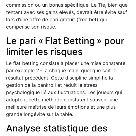
commission ou un bonus spécifique. Le Tie, bien que
tentant avec ses gains élevés, devrait être évité sauf
lors d’une offre de pari gratuit (free bet) qui
compense son risque.
Le pari « Flat Betting » pour
limiter les risques
Le flat betting consiste à placer une mise constante,
par exemple 2 € à chaque main, quel que soit le
résultat précédent. Cette discipline simplifie la
gestion de la bankroll et réduit le stress
psychologique lié aux fluctuations. Les joueurs qui
adoptent cette méthode constatent souvent une
meilleure maîtrise de leurs émotions et une plus
grande longévité sur la table.
Analyse statistique des