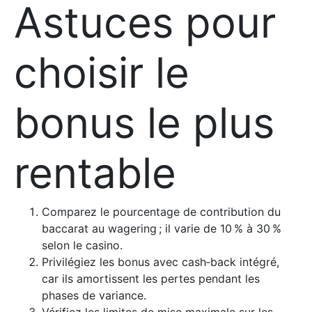
Astuces pour
choisir le
bonus le plus
rentable
Comparez le pourcentage de contribution du
baccarat au wagering ; il varie de 10 % à 30 %
selon le casino.
Privilégiez les bonus avec cash‑back intégré,
car ils amortissent les pertes pendant les
phases de variance.
Vérifiez les limites de mise maximale sur les