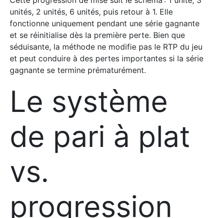
unités, 2 unités, 6 unités, puis retour à 1. Elle
fonctionne uniquement pendant une série gagnante
et se réinitialise dès la première perte. Bien que
séduisante, la méthode ne modifie pas le RTP du jeu
et peut conduire à des pertes importantes si la série
gagnante se termine prématurément.
Le système
de pari à plat
vs.
progression