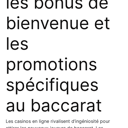
les bonus de
bienvenue et
les
promotions
spécifiques
au baccarat
Les casinos en ligne rivalisent d’ingéniosité pour
attirer les nouveaux joueurs de baccarat. Les