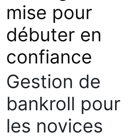
mise pour
débuter en
confiance
Gestion de
bankroll pour
les novices