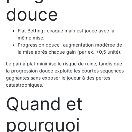
douce
Flat Betting : chaque main est jouée avec la
même mise.
Progression douce : augmentation modérée de
la mise après chaque gain (par ex. +0,5 unité).
Le pari à plat minimise le risque de ruine, tandis que
la progression douce exploite les courtes séquences
gagnantes sans exposer le joueur à des pertes
catastrophiques.
Quand et
pourquoi