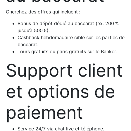
Cherchez des offres qui incluent :
Bonus de dépôt dédié au baccarat (ex. 200 %
jusqu’à 500 €).
Cashback hebdomadaire ciblé sur les parties de
baccarat.
Tours gratuits ou paris gratuits sur le Banker.
Support client
et options de
paiement
Service 24/7 via chat live et téléphone.