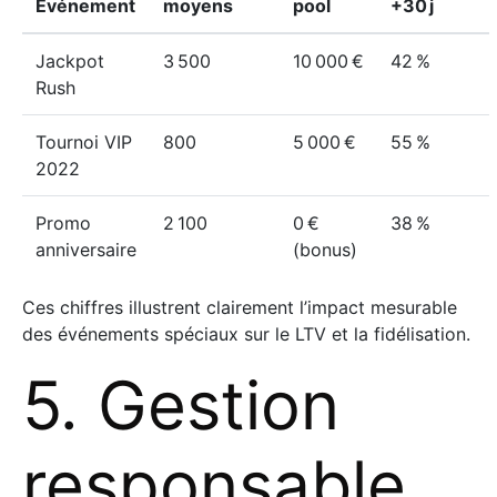
Événement
moyens
pool
+30 j
Jackpot
3 500
10 000 €
42 %
Rush
Tournoi VIP
800
5 000 €
55 %
2022
Promo
2 100
0 €
38 %
anniversaire
(bonus)
Ces chiffres illustrent clairement l’impact mesurable
des événements spéciaux sur le LTV et la fidélisation.
5. Gestion
responsable