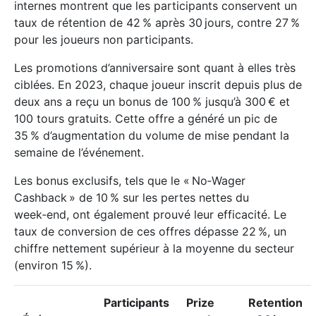
internes montrent que les participants conservent un
taux de rétention de 42 % après 30 jours, contre 27 %
pour les joueurs non participants.
Les promotions d’anniversaire sont quant à elles très
ciblées. En 2023, chaque joueur inscrit depuis plus de
deux ans a reçu un bonus de 100 % jusqu’à 300 € et
100 tours gratuits. Cette offre a généré un pic de
35 % d’augmentation du volume de mise pendant la
semaine de l’événement.
Les bonus exclusifs, tels que le « No‑Wager
Cashback » de 10 % sur les pertes nettes du
week‑end, ont également prouvé leur efficacité. Le
taux de conversion de ces offres dépasse 22 %, un
chiffre nettement supérieur à la moyenne du secteur
(environ 15 %).
Participants
Prize
Retention