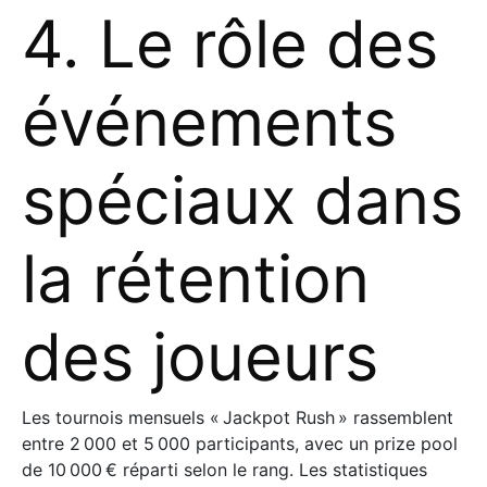
4. Le rôle des
événements
spéciaux dans
la rétention
des joueurs
Les tournois mensuels « Jackpot Rush » rassemblent
entre 2 000 et 5 000 participants, avec un prize pool
de 10 000 € réparti selon le rang. Les statistiques