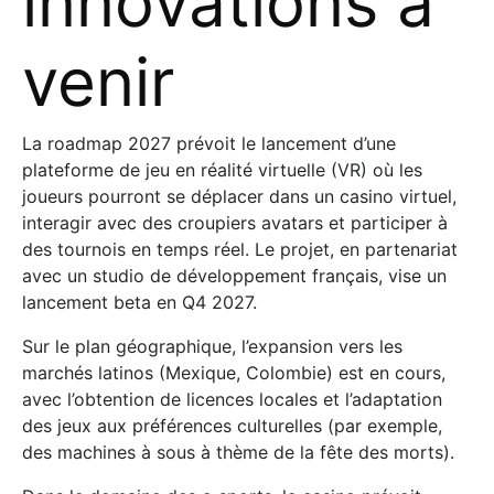
innovations à
venir
La roadmap 2027 prévoit le lancement d’une
plateforme de jeu en réalité virtuelle (VR) où les
joueurs pourront se déplacer dans un casino virtuel,
interagir avec des croupiers avatars et participer à
des tournois en temps réel. Le projet, en partenariat
avec un studio de développement français, vise un
lancement beta en Q4 2027.
Sur le plan géographique, l’expansion vers les
marchés latinos (Mexique, Colombie) est en cours,
avec l’obtention de licences locales et l’adaptation
des jeux aux préférences culturelles (par exemple,
des machines à sous à thème de la fête des morts).