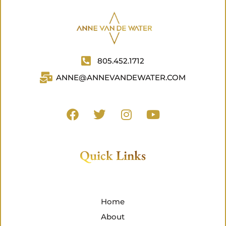
805.452.1712
ANNE@ANNEVANDEWATER.COM
Quick Links
Home
About