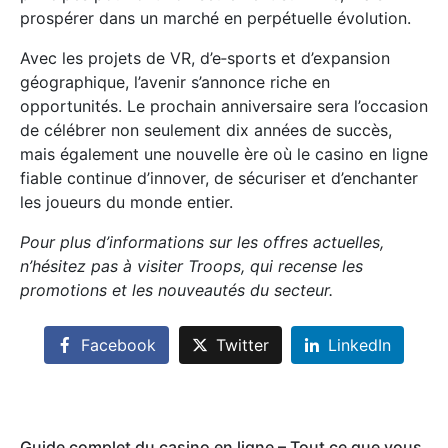
prospérer dans un marché en perpétuelle évolution.
Avec les projets de VR, d’e‑sports et d’expansion
géographique, l’avenir s’annonce riche en
opportunités. Le prochain anniversaire sera l’occasion
de célébrer non seulement dix années de succès,
mais également une nouvelle ère où le casino en ligne
fiable continue d’innover, de sécuriser et d’enchanter
les joueurs du monde entier.
Pour plus d’informations sur les offres actuelles,
n’hésitez pas à visiter Troops, qui recense les
promotions et les nouveautés du secteur.
Facebook
Twitter
LinkedIn
Guide complet du casino en ligne – Tout ce que vous