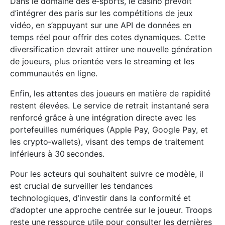
Dans le domaine des e‑sports, le casino prévoit
d’intégrer des paris sur les compétitions de jeux
vidéo, en s’appuyant sur une API de données en
temps réel pour offrir des cotes dynamiques. Cette
diversification devrait attirer une nouvelle génération
de joueurs, plus orientée vers le streaming et les
communautés en ligne.
Enfin, les attentes des joueurs en matière de rapidité
restent élevées. Le service de retrait instantané sera
renforcé grâce à une intégration directe avec les
portefeuilles numériques (Apple Pay, Google Pay, et
les crypto‑wallets), visant des temps de traitement
inférieurs à 30 secondes.
Pour les acteurs qui souhaitent suivre ce modèle, il
est crucial de surveiller les tendances
technologiques, d’investir dans la conformité et
d’adopter une approche centrée sur le joueur. Troops
reste une ressource utile pour consulter les dernières