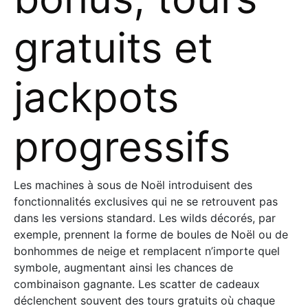
gratuits et
jackpots
progressifs
Les machines à sous de Noël introduisent des
fonctionnalités exclusives qui ne se retrouvent pas
dans les versions standard. Les wilds décorés, par
exemple, prennent la forme de boules de Noël ou de
bonhommes de neige et remplacent n’importe quel
symbole, augmentant ainsi les chances de
combinaison gagnante. Les scatter de cadeaux
déclenchent souvent des tours gratuits où chaque