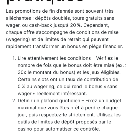
Les promotions de fin d’année sont souvent très
alléchantes : dépôts doublés, tours gratuits sans
wager, ou cash‑back jusqu’à 20 %. Cependant,
chaque offre s’accompagne de conditions de mise
(wagering) et de limites de retrait qui peuvent
rapidement transformer un bonus en piège financier.
Lire attentivement les conditions – Vérifiez le
nombre de fois que le bonus doit être misé (ex. :
30x le montant du bonus) et les jeux éligibles.
Certains slots ont un taux de contribution de
0 % au wagering, ce qui rend le bonus « sans
wager » réellement intéressant.
Définir un plafond quotidien – Fixez un budget
maximal que vous êtes prêt à perdre chaque
jour, puis respectez‑le strictement. Utilisez les
outils de limites de dépôt proposés par le
casino pour automatiser ce contrôle.