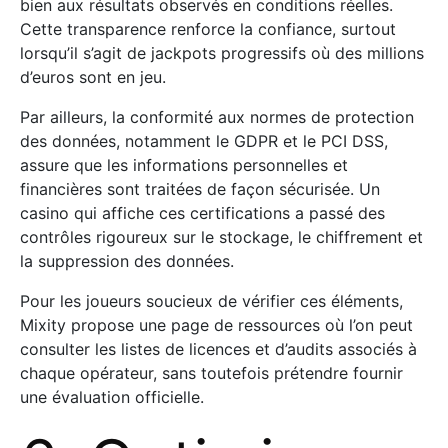
bien aux résultats observés en conditions réelles.
Cette transparence renforce la confiance, surtout
lorsqu’il s’agit de jackpots progressifs où des millions
d’euros sont en jeu.
Par ailleurs, la conformité aux normes de protection
des données, notamment le GDPR et le PCI DSS,
assure que les informations personnelles et
financières sont traitées de façon sécurisée. Un
casino qui affiche ces certifications a passé des
contrôles rigoureux sur le stockage, le chiffrement et
la suppression des données.
Pour les joueurs soucieux de vérifier ces éléments,
Mixity propose une page de ressources où l’on peut
consulter les listes de licences et d’audits associés à
chaque opérateur, sans toutefois prétendre fournir
une évaluation officielle.