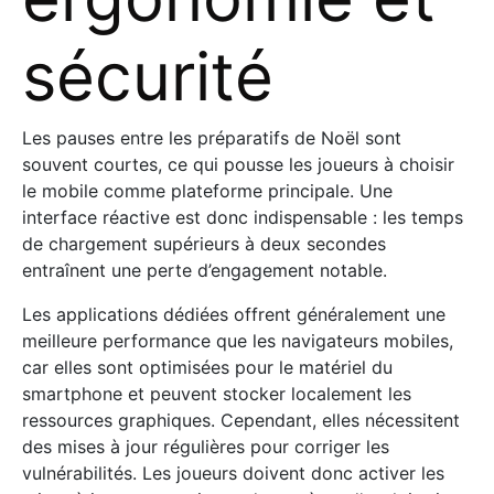
sécurité
Les pauses entre les préparatifs de Noël sont
souvent courtes, ce qui pousse les joueurs à choisir
le mobile comme plateforme principale. Une
interface réactive est donc indispensable : les temps
de chargement supérieurs à deux secondes
entraînent une perte d’engagement notable.
Les applications dédiées offrent généralement une
meilleure performance que les navigateurs mobiles,
car elles sont optimisées pour le matériel du
smartphone et peuvent stocker localement les
ressources graphiques. Cependant, elles nécessitent
des mises à jour régulières pour corriger les
vulnérabilités. Les joueurs doivent donc activer les