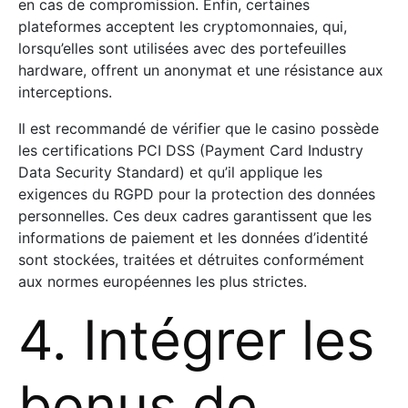
en cas de compromission. Enfin, certaines
plateformes acceptent les cryptomonnaies, qui,
lorsqu’elles sont utilisées avec des portefeuilles
hardware, offrent un anonymat et une résistance aux
interceptions.
Il est recommandé de vérifier que le casino possède
les certifications PCI DSS (Payment Card Industry
Data Security Standard) et qu’il applique les
exigences du RGPD pour la protection des données
personnelles. Ces deux cadres garantissent que les
informations de paiement et les données d’identité
sont stockées, traitées et détruites conformément
aux normes européennes les plus strictes.
4. Intégrer les
bonus de