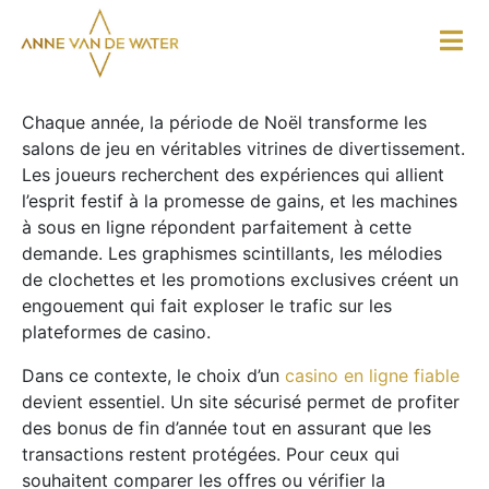
Chaque année, la période de Noël transforme les
salons de jeu en véritables vitrines de divertissement.
Les joueurs recherchent des expériences qui allient
l’esprit festif à la promesse de gains, et les machines
à sous en ligne répondent parfaitement à cette
demande. Les graphismes scintillants, les mélodies
de clochettes et les promotions exclusives créent un
engouement qui fait exploser le trafic sur les
plateformes de casino.
Dans ce contexte, le choix d’un
casino en ligne fiable
devient essentiel. Un site sécurisé permet de profiter
des bonus de fin d’année tout en assurant que les
transactions restent protégées. Pour ceux qui
souhaitent comparer les offres ou vérifier la