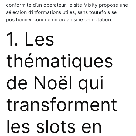
conformité d’un opérateur, le site Mixity propose une
sélection d’informations utiles, sans toutefois se
positionner comme un organisme de notation.
1. Les
thématiques
de Noël qui
transforment
les slots en