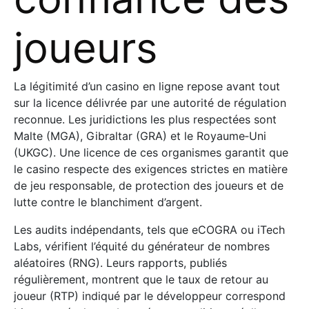
joueurs
La légitimité d’un casino en ligne repose avant tout
sur la licence délivrée par une autorité de régulation
reconnue. Les juridictions les plus respectées sont
Malte (MGA), Gibraltar (GRA) et le Royaume‑Uni
(UKGC). Une licence de ces organismes garantit que
le casino respecte des exigences strictes en matière
de jeu responsable, de protection des joueurs et de
lutte contre le blanchiment d’argent.
Les audits indépendants, tels que eCOGRA ou iTech
Labs, vérifient l’équité du générateur de nombres
aléatoires (RNG). Leurs rapports, publiés
régulièrement, montrent que le taux de retour au
joueur (RTP) indiqué par le développeur correspond