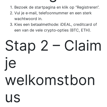
Bezoek de startpagina en klik op “Registreren”.
Vul je e‑mail, telefoonnummer en een sterk
wachtwoord in.
Kies een betaalmethode: iDEAL, creditcard of
een van de vele crypto‑opties (BTC, ETH).
Stap 2 – Claim
je
welkomstbon
us