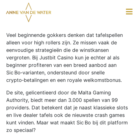
Veel beginnende gokkers denken dat tafelspellen
alleen voor high rollers zijn. Ze missen vaak de
eenvoudige strategieën die de winstkansen
vergroten. Bij Justbit Casino kun je echter al als
beginner profiteren van een breed aanbod aan
Sic Bo‑varianten, ondersteund door snelle
crypto‑betalingen en een royale welkomstbonus.
De site, gelicentieerd door de Malta Gaming
Authority, biedt meer dan 3.000 spellen van 99
providers. Dat betekent dat je naast klassieke slots
en live dealer tafels ook de nieuwste crash games
kunt vinden. Maar wat maakt Sic Bo bij dit platform
zo speciaal?