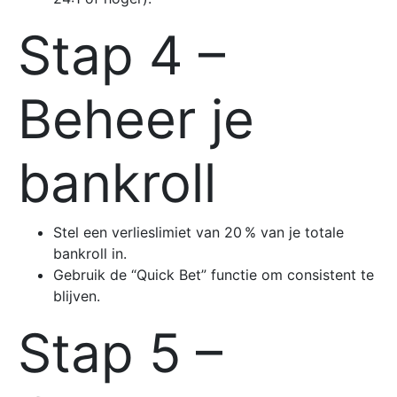
Stap 4 –
Beheer je
bankroll
Stel een verlieslimiet van 20 % van je totale
bankroll in.
Gebruik de “Quick Bet” functie om consistent te
blijven.
Stap 5 –