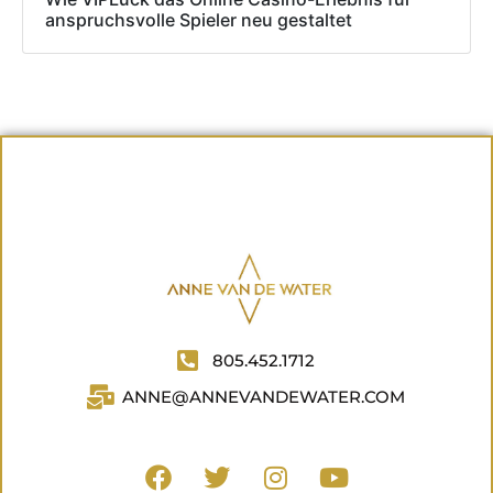
anspruchsvolle Spieler neu gestaltet
805.452.1712
ANNE@ANNEVANDEWATER.COM