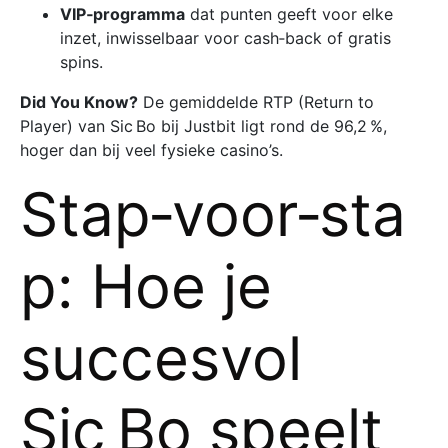
VIP‑programma
dat punten geeft voor elke
inzet, inwisselbaar voor cash‑back of gratis
spins.
Did You Know?
De gemiddelde RTP (Return to
Player) van Sic Bo bij Justbit ligt rond de 96,2 %,
hoger dan bij veel fysieke casino’s.
Stap‑voor‑sta
p: Hoe je
succesvol
Sic Bo speelt