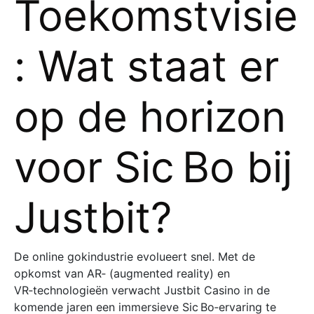
Toekomstvisie
: Wat staat er
op de horizon
voor Sic Bo bij
Justbit?
De online gokindustrie evolueert snel. Met de
opkomst van AR‑ (augmented reality) en
VR‑technologieën verwacht Justbit Casino in de
komende jaren een immersieve Sic Bo‑ervaring te