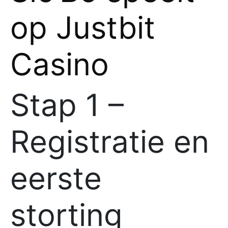
op Justbit
Casino
Stap 1 –
Registratie en
eerste
storting