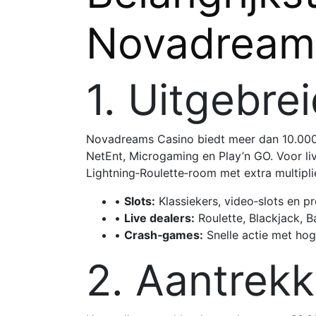
Novadream
1. Uitgebre
Novadreams Casino biedt meer dan 10.000 
NetEnt, Microgaming en Play’n GO. Voor liv
Lightning‑Roulette‑room met extra multipli
•
Slots:
Klassiekers, video‑slots en p
•
Live dealers:
Roulette, Blackjack, B
•
Crash‑games:
Snelle actie met hog
2. Aantrekk