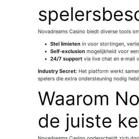
spelersbes
Novadreams Casino biedt diverse tools om
Stel limieten
in voor stortingen, verli
Self‑exclusion
mogelijkheid voor een
24/7 support
via live chat en e‑mail 
Industry Secret:
Het platform werkt samen
spelers die extra ondersteuning nodig heb
Waarom No
de juiste ke
Novadreams Casino onderscheidt zich door