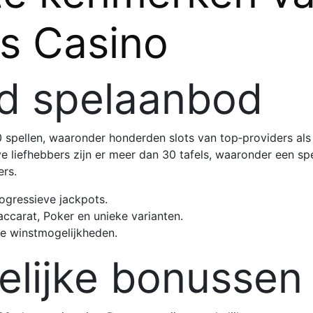
s Casino
id spelaanbod
spellen, waaronder honderden slots van top‑providers als
e liefhebbers zijn er meer dan 30 tafels, waaronder een sp
ers.
rogressieve jackpots.
accarat, Poker en unieke varianten.
e winstmogelijkheden.
elijke bonussen