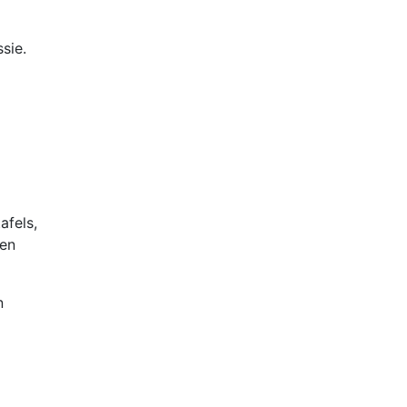
sie.
afels,
een
n