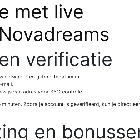
e met live
j Novadreams
en verificatie
, wachtwoord en geboortedatum in.
‑mail.
bewijs van adres voor KYC‑controle.
inuten. Zodra je account is geverifieerd, kun je direct een
ting en bonusse