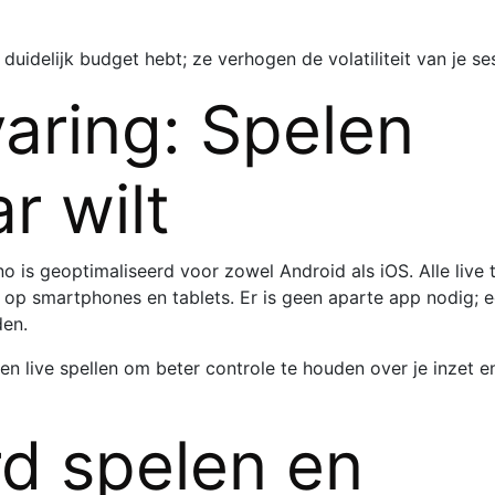
duidelijk budget hebt; ze verhogen de volatiliteit van je ses
aring: Spelen
r wilt
s geoptimaliseerd voor zowel Android als iOS. Alle live t
el op smartphones en tablets. Er is geen aparte app nodig; 
den.
s en live spellen om beter controle te houden over je inzet e
d spelen en