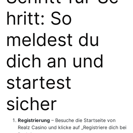
hritt: So
meldest du
dich an und
startest
sicher
Registrierung
– Besuche die Startseite von
Realz Casino und klicke auf „Registriere dich bei