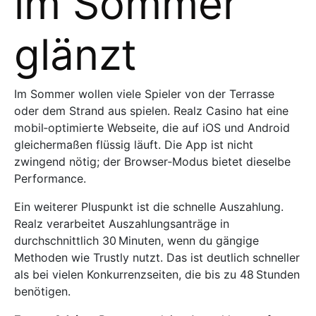
im Sommer
glänzt
Im Sommer wollen viele Spieler von der Terrasse
oder dem Strand aus spielen. Realz Casino hat eine
mobil‑optimierte Webseite, die auf iOS und Android
gleichermaßen flüssig läuft. Die App ist nicht
zwingend nötig; der Browser‑Modus bietet dieselbe
Performance.
Ein weiterer Pluspunkt ist die schnelle Auszahlung.
Realz verarbeitet Auszahlungsanträge in
durchschnittlich 30 Minuten, wenn du gängige
Methoden wie Trustly nutzt. Das ist deutlich schneller
als bei vielen Konkurrenzseiten, die bis zu 48 Stunden
benötigen.