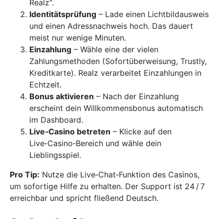
Realz“.
Identitätsprüfung
– Lade einen Lichtbildausweis
und einen Adressnachweis hoch. Das dauert
meist nur wenige Minuten.
Einzahlung
– Wähle eine der vielen
Zahlungsmethoden (Sofortüberweisung, Trustly,
Kreditkarte). Realz verarbeitet Einzahlungen in
Echtzeit.
Bonus aktivieren
– Nach der Einzahlung
erscheint dein Willkommensbonus automatisch
im Dashboard.
Live‑Casino betreten
– Klicke auf den
Live‑Casino‑Bereich und wähle dein
Lieblingsspiel.
Pro Tip:
Nutze die Live‑Chat‑Funktion des Casinos,
um sofortige Hilfe zu erhalten. Der Support ist 24 / 7
erreichbar und spricht fließend Deutsch.