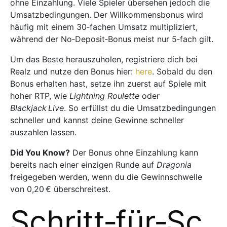
ohne Einzahlung. Viele Spieler übersehen jedoch die
Umsatzbedingungen. Der Willkommensbonus wird
häufig mit einem 30‑fachen Umsatz multipliziert,
während der No‑Deposit‑Bonus meist nur 5‑fach gilt.
Um das Beste herauszuholen, registriere dich bei
Realz und nutze den Bonus hier:
here
. Sobald du den
Bonus erhalten hast, setze ihn zuerst auf Spiele mit
hoher RTP, wie
Lightning Roulette
oder
Blackjack Live
. So erfüllst du die Umsatzbedingungen
schneller und kannst deine Gewinne schneller
auszahlen lassen.
Did You Know?
Der Bonus ohne Einzahlung kann
bereits nach einer einzigen Runde auf
Dragonia
freigegeben werden, wenn du die Gewinnschwelle
von 0,20 € überschreitest.
Schritt‑für‑Sc