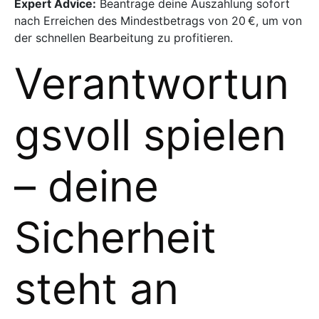
Expert Advice:
Beantrage deine Auszahlung sofort
nach Erreichen des Mindestbetrags von 20 €, um von
der schnellen Bearbeitung zu profitieren.
Verantwortun
gsvoll spielen
– deine
Sicherheit
steht an