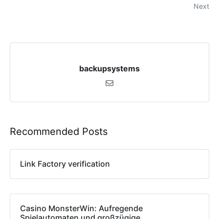
Next
backupsystems
Recommended Posts
Link Factory verification
Casino MonsterWin: Aufregende
Spielautomaten und großzügige