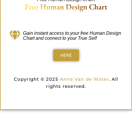
Free Human Design Chart
Gain instant access to your free Human Design
Chart
and connect to your True Self
HERE
Copyright © 2025
Anne Van de Water
. All
rights reserved.