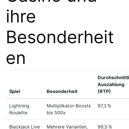
ihre
Besonderheit
en
Durchschnittl
Auszahlung
Spiel
Besonderheit
(RTP)
Lightning
Multiplikator‑Boosts
97,3 %
Roulette
bis 500x
Blackjack Live
Mehrere Varianten,
99,5 %