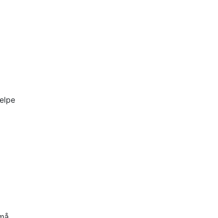
jelpe
 må