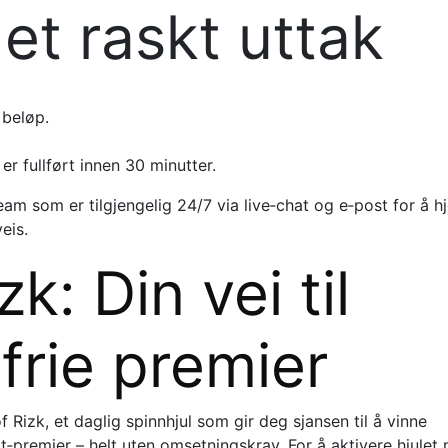
 et raskt uttak
 beløp.
er fullført innen 30 minutter.
am som er tilgjengelig 24/7 via live‑chat og e‑post for å h
eis.
k: Din vei til
frie premier
Rizk, et daglig spinnhjul som gir deg sjansen til å vinne
t‑premier – helt uten omsetningskrav. For å aktivere hjulet