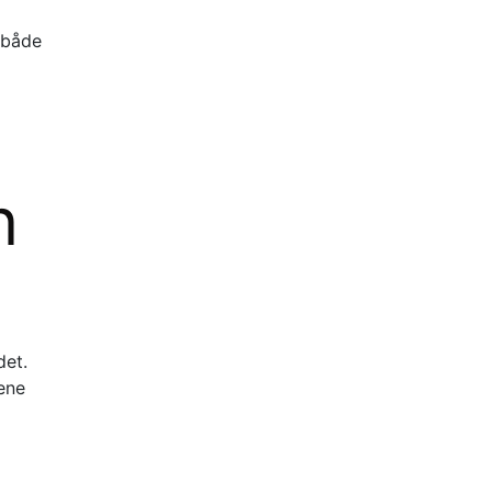
t både
n
det.
lene