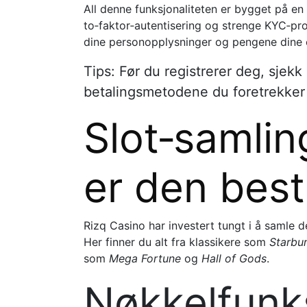
All denne funksjonaliteten er bygget på en
to‑faktor‑autentisering og strenge KYC‑pro
dine personopplysninger og pengene dine e
Tips: Før du registrerer deg, sjekk 
betalingsmetodene du foretrekker 
Slot‑samlin
er den best
Rizq Casino har investert tungt i å samle
Her finner du alt fra klassikere som
Starbur
som
Mega Fortune
og
Hall of Gods
.
Nøkkelfunks