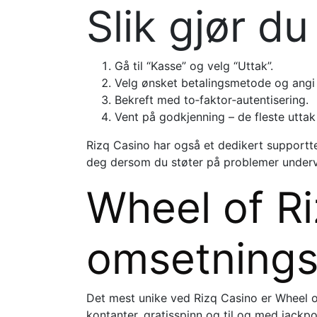
Slik gjør du
Gå til “Kasse” og velg “Uttak”.
Velg ønsket betalingsmetode og angi
Bekreft med to‑faktor‑autentisering.
Vent på godkjenning – de fleste uttak 
Rizq Casino har også et dedikert supportte
deg dersom du støter på problemer underv
Wheel of Riz
omsetnings
Det mest unike ved Rizq Casino er Wheel of 
kontanter, gratisspinn og til og med jackpo