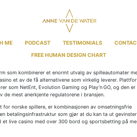
H ME
PODCAST
TESTIMONIALS
CONTAC
FREE HUMAN DESIGN CHART
tform som kombinerer et enormt utvalg av spilleautomater m
sino et av de få alternativene som virkelig leverer. Plattf
dører som NetEnt, Evolution Gaming og Play’n GO, og den er
av de mest anerkjente regulatorene i bransjen.
t for norske spillere, er kombinasjonen av omsetningsfrie
en betalingsinfrastruktur som gjør at du kan ta ut gevinste
g til et live casino med over 300 bord og sportsbetting på me