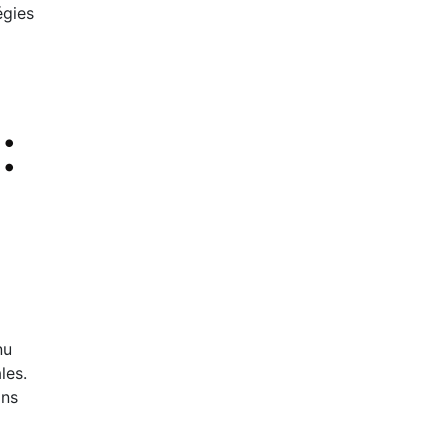
égies
:
nu
les.
ons