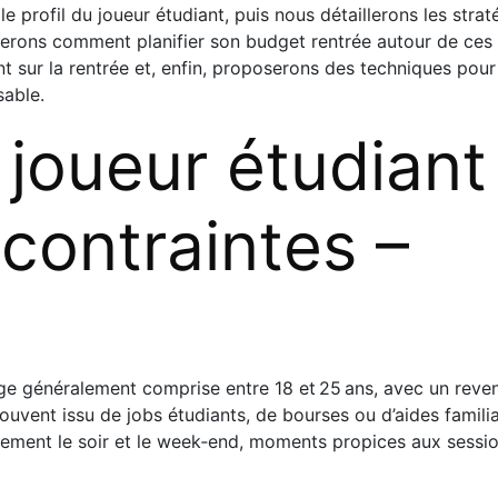
e profil du joueur étudiant, puis nous détaillerons les strat
querons comment planifier son budget rentrée autour de ces
nt sur la rentrée et, enfin, proposerons des techniques pour
sable.
 joueur étudiant 
 contraintes –
âge généralement comprise entre 18 et 25 ans, avec un reve
uvent issu de jobs étudiants, de bourses ou d’aides familia
lement le soir et le week‑end, moments propices aux sessi