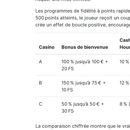
Les programmes de fidélité à points rapid
500 points atteints, le joueur reçoit un co
crée un effet de boucle positive, encourag
Cas
Casino
Bonus de bienvenue
Hou
A
100 % jusqu’à 100 € +
10 %
20 FS
B
150 % jusqu’à 75 € +
12 %
10 FS
C
50 % jusqu’à 50 € +
8 % 
30 FS
La comparaison chiffrée montre que le vr