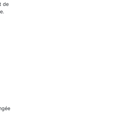
t de
e.
ongée