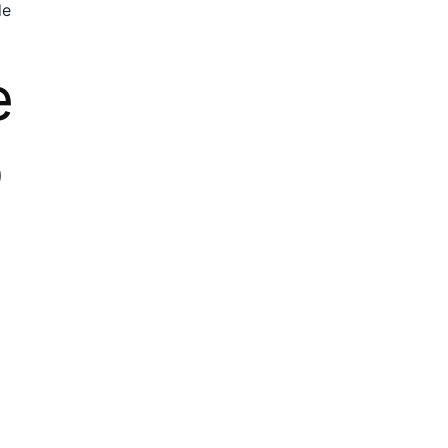
de
e
o