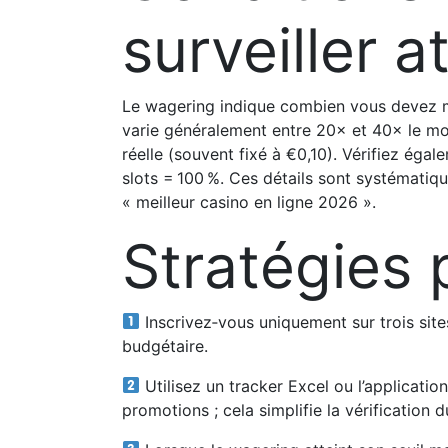
surveiller 
Le wagering indique combien vous devez mis
varie généralement entre 20× et 40× le mon
réelle (souvent fixé à €0,10). Vérifiez éga
slots = 100 %. Ces détails sont systémati
« meilleur casino en ligne 2026 ».
Stratégies 
Inscrivez‑vous uniquement sur trois sites
budgétaire.
Utilisez un tracker Excel ou l’applicati
promotions ; cela simplifie la vérification 