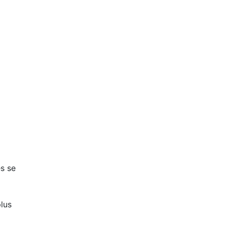
es se
lus