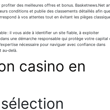
profiter des meilleures offres et bonus. Basketnews.Net a
eurs conditions et publie des classements détaillés afin qu
orrespond à vos attentes tout en évitant les pièges classiqu
 : il vous aide à identifier un site fiable, à exploiter
r dans une démarche responsable qui protège votre capital 
l’expertise nécessaire pour naviguer avec confiance dans
t au‑delà.
bon casino en
 sélection