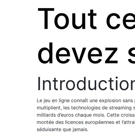
Tout c
devez 
Introductio
Le jeu en ligne connaît une explosion sans
multiplient, les technologies de streaming 
milliards d’euros chaque mois. Cette crois
montée des licences européennes et l’attr
séduisante que jamais.