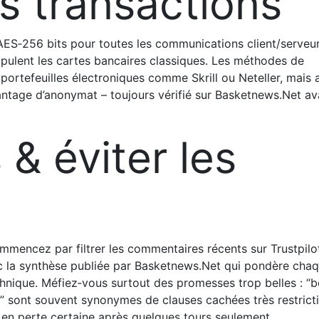
s transactions
 AES‑256 bits pour toutes les communications client/serveur
ipulent les cartes bancaires classiques. Les méthodes de
portefeuilles électroniques comme Skrill ou Neteller, mais 
ntage d’anonymat – toujours vérifié sur Basketnews.Net av
s & éviter les
mmencez par filtrer les commentaires récents sur Trustpilo
c la synthèse publiée par Basketnews.Net qui pondère cha
echnique. Méfiez‑vous surtout des promesses trop belles : “
nti” sont souvent synonymes de clauses cachées très restrict
l en perte certaine après quelques tours seulement.