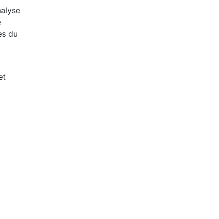
nalyse
e
es du
et