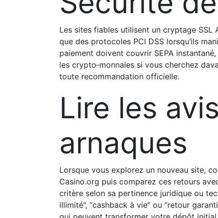
Sécurité de
Les sites fiables utilisent un cryptage SSL
que des protocoles PCI DSS lorsqu’ils man
paiement doivent couvrir SEPA instantané, 
les crypto‑monnaies si vous cherchez dava
toute recommandation officielle.
Lire les avi
arnaques
Lorsque vous explorez un nouveau site, co
Casino.org puis comparez ces retours ave
critère selon sa pertinence juridique ou t
illimité”, “cashback à vie” ou “retour gara
qui peuvent transformer votre dépôt initia