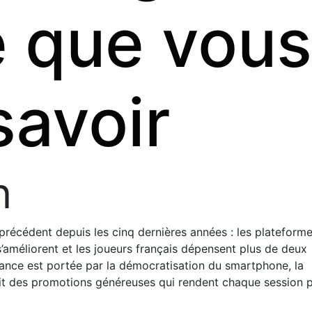
e que vous
savoir
n
 précédent depuis les cinq dernières années : les plateform
s’améliorent et les joueurs français dépensent plus de deux
sance est portée par la démocratisation du smartphone, la
ait des promotions généreuses qui rendent chaque session p