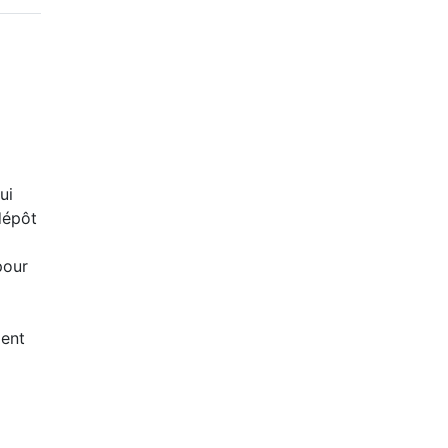
ui
dépôt
pour
ment