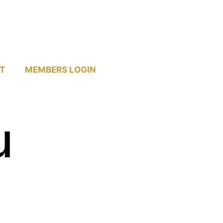
T
MEMBERS LOGIN
u