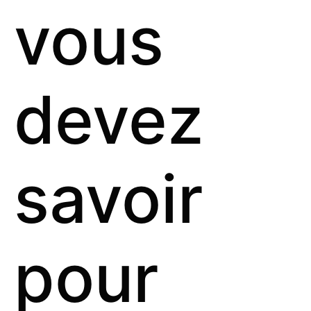
vous
devez
savoir
pour