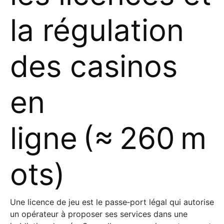
la régulation
des casinos
en
ligne (≈ 260 m
ots)
Une licence de jeu est le passe‑port légal qui autorise
un opérateur à proposer ses services dans une