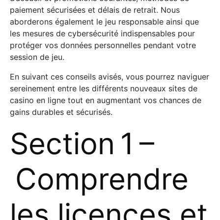
paiement sécurisées et délais de retrait. Nous
aborderons également le jeu responsable ainsi que
les mesures de cybersécurité indispensables pour
protéger vos données personnelles pendant votre
session de jeu.
En suivant ces conseils avisés, vous pourrez naviguer
sereinement entre les différents nouveaux sites de
casino en ligne tout en augmentant vos chances de
gains durables et sécurisés.
Section 1 –
Comprendre
les licences et