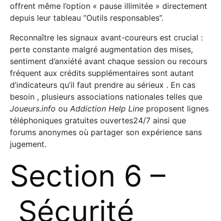
offrent même l’option « pause illimitée » directement
depuis leur tableau “Outils responsables”.
Reconnaître les signaux avant-coureurs est crucial :
perte constante malgré augmentation des mises,
sentiment d’anxiété avant chaque session ou recours
fréquent aux crédits supplémentaires sont autant
d’indicateurs qu’il faut prendre au sérieux . En cas
besoin , plusieurs associations nationales telles que
Joueurs.info
ou
Addiction Help Line
proposent lignes
téléphoniques gratuites ouvertes24/7 ainsi que
forums anonymes où partager son expérience sans
jugement.
Section 6 –
Sécurité