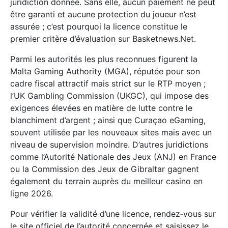
juridiction donnée. Sans elle, aucun paiement ne peut
être garanti et aucune protection du joueur n’est
assurée ; c’est pourquoi la licence constitue le
premier critère d’évaluation sur Basketnews.Net.
Parmi les autorités les plus reconnues figurent la
Malta Gaming Authority (MGA), réputée pour son
cadre fiscal attractif mais strict sur le RTP moyen ;
l’UK Gambling Commission (UKGC), qui impose des
exigences élevées en matière de lutte contre le
blanchiment d’argent ; ainsi que Curaçao eGaming,
souvent utilisée par les nouveaux sites mais avec un
niveau de supervision moindre. D’autres juridictions
comme l’Autorité Nationale des Jeux (ANJ) en France
ou la Commission des Jeux de Gibraltar gagnent
également du terrain auprès du meilleur casino en
ligne 2026.
Pour vérifier la validité d’une licence, rendez‑vous sur
le site officiel de l’autorité concernée et saisissez le