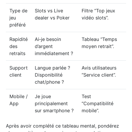
Type de
Slots vs Live
Filtre “Top jeux
jeu
dealer vs Poker
vidéo slots”.
préféré
Rapidité
Ai‑je besoin
Tableau “Temps
des
d’argent
moyen retrait”.
retraits
immédiatement ?
Support
Langue parlée ?
Avis utilisateurs
client
Disponibilité
“Service client”.
chat/phone ?
Mobile /
Je joue
Test
App
principalement
“Compatibilité
sur smartphone ?
mobile”.
Après avoir complété ce tableau mental, pondérez