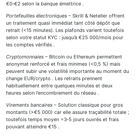
€0‑€2 selon la banque émettrice .
Portefeuilles électroniques
– Skrill & Neteller offrent
un traitement quasi immédiat tant côté dépôt que
retrait (<15 minutes). Les plafonds varient toutefois
selon votre statut KYC : jusqu’à €25 000/mois pour
les comptes vérifiés .
Cryptomonnaies
– Bitcoin ou Ethereum permettent
anonymat renforcé et frais minimes (<0,5 %) mais
peuvent subir une volatilité importante au moment du
change EUR/crypto . Les retraits prennent
habituellement entre quelques minutes et deux
heures selon l’encombrement du réseau .
Virements bancaires
– Solution classique pour gros
montants (>€5 000) car elle assure traçabilité totale ;
toutefois temps moyen =3‑5 jours ouvrés et frais
pouvant atteindre €15 .