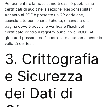
Per aumentare la fiducia, molti casinò pubblicano i
certificati di audit nella sezione “Responsabilità”.
Accanto al PDF è presente un QR code che,
scansionato con lo smartphone, rimanda a una
pagina dove è possibile verificare l’hash del
certificato contro il registro pubblico di eCOGRA. I
giocatori possono così controllare autonomamente la
validità dei test.
3. Crittografia
e Sicurezza
dei Dati di