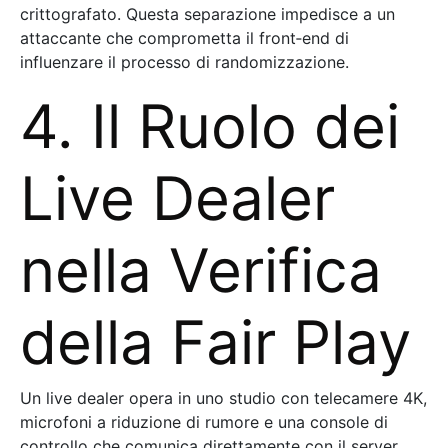
crittografato. Questa separazione impedisce a un
attaccante che comprometta il front‑end di
influenzare il processo di randomizzazione.
4. Il Ruolo dei
Live Dealer
nella Verifica
della Fair Play
Un live dealer opera in uno studio con telecamere 4K,
microfoni a riduzione di rumore e una console di
controllo che comunica direttamente con il server