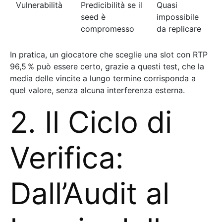
Vulnerabilità
Predicibilità se il
Quasi
seed è
impossibile
compromesso
da replicare
In pratica, un giocatore che sceglie una slot con RTP
96,5 % può essere certo, grazie a questi test, che la
media delle vincite a lungo termine corrisponda a
quel valore, senza alcuna interferenza esterna.
2. Il Ciclo di
Verifica:
Dall’Audit al