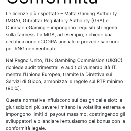
Le licenze più rispettate – Malta Gaming Authority
(MGA), Gibraltar Regulatory Authority (GRA) e
Curacao eGaming – impongono requisiti stringenti
sulla fairness. La MGA, ad esempio, richiede una
certificazione eCOGRA annuale e prevede sanzioni
per RNG non verificati.
Nel Regno Unito, l’UK Gambling Commission (UKGC)
richiede audit trimestrali e audit di vulnerabilità IT,
mentre l’Unione Europea, tramite la Direttiva sui
Servizi di Gioco, armonizza le regole sul RTP minimo
(90 %).
Queste normative influiscono sul design delle slot: le
giurisdizioni più severe limitano la volatilità estrema e
impongono limiti di payout massimo, costringendo gli
sviluppatori a bilanciare l’entusiasmo del bonus con la
conformità legale.