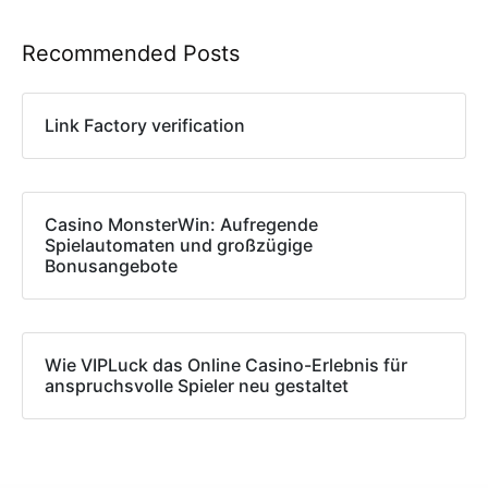
Recommended Posts
Link Factory verification
Casino MonsterWin: Aufregende
Spielautomaten und großzügige
Bonusangebote
Wie VIPLuck das Online Casino-Erlebnis für
anspruchsvolle Spieler neu gestaltet