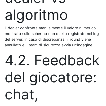
algoritmo
Il dealer confronta manualmente il valore numerico
mostrato sullo schermo con quello registrato nel log
del server. In caso di discrepanza, il round viene
annullato e il team di sicurezza avvia un’indagine.
4.2. Feedback
del giocatore:
chat,