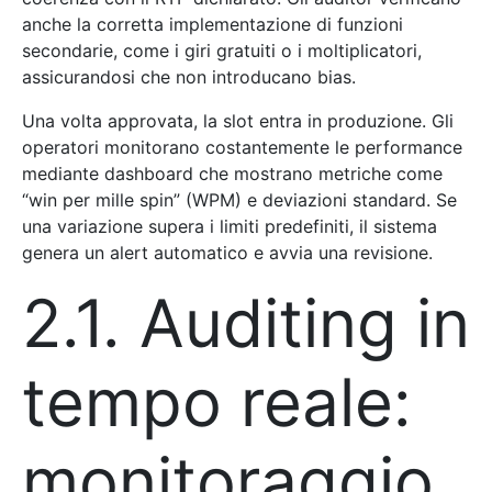
anche la corretta implementazione di funzioni
secondarie, come i giri gratuiti o i moltiplicatori,
assicurandosi che non introducano bias.
Una volta approvata, la slot entra in produzione. Gli
operatori monitorano costantemente le performance
mediante dashboard che mostrano metriche come
“win per mille spin” (WPM) e deviazioni standard. Se
una variazione supera i limiti predefiniti, il sistema
genera un alert automatico e avvia una revisione.
2.1. Auditing in
tempo reale:
monitoraggio