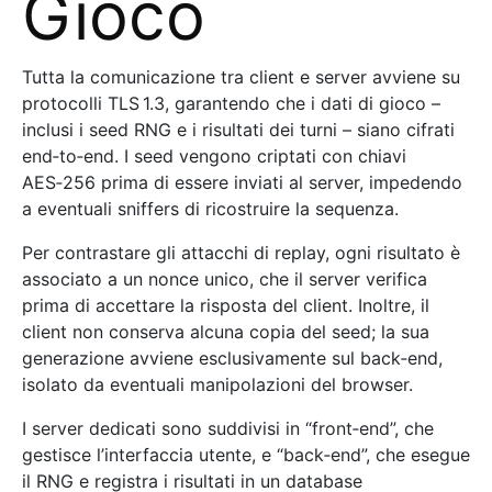
Gioco
Tutta la comunicazione tra client e server avviene su
protocolli TLS 1.3, garantendo che i dati di gioco –
inclusi i seed RNG e i risultati dei turni – siano cifrati
end‑to‑end. I seed vengono criptati con chiavi
AES‑256 prima di essere inviati al server, impedendo
a eventuali sniffers di ricostruire la sequenza.
Per contrastare gli attacchi di replay, ogni risultato è
associato a un nonce unico, che il server verifica
prima di accettare la risposta del client. Inoltre, il
client non conserva alcuna copia del seed; la sua
generazione avviene esclusivamente sul back‑end,
isolato da eventuali manipolazioni del browser.
I server dedicati sono suddivisi in “front‑end”, che
gestisce l’interfaccia utente, e “back‑end”, che esegue
il RNG e registra i risultati in un database