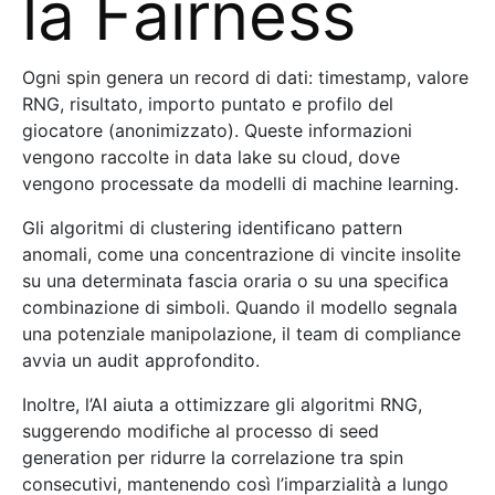
la Fairness
Ogni spin genera un record di dati: timestamp, valore
RNG, risultato, importo puntato e profilo del
giocatore (anonimizzato). Queste informazioni
vengono raccolte in data lake su cloud, dove
vengono processate da modelli di machine learning.
Gli algoritmi di clustering identificano pattern
anomali, come una concentrazione di vincite insolite
su una determinata fascia oraria o su una specifica
combinazione di simboli. Quando il modello segnala
una potenziale manipolazione, il team di compliance
avvia un audit approfondito.
Inoltre, l’AI aiuta a ottimizzare gli algoritmi RNG,
suggerendo modifiche al processo di seed
generation per ridurre la correlazione tra spin
consecutivi, mantenendo così l’imparzialità a lungo