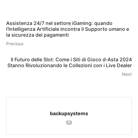
Assistenza 24/7 nel settore iGaming: quando
l’Intelligenza Artificiale incontra il Supporto umano e
la sicurezza dei pagamenti
Previous
Il Futuro delle Slot: Come i Siti di Gioco d‑Asta 2024
Stanno Rivoluzionando le Collezioni con i Live Dealer
Next
backupsystems