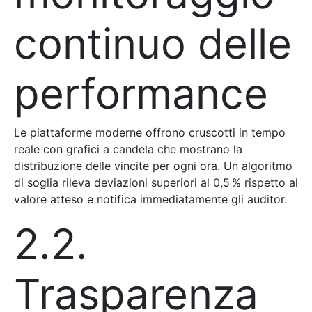
continuo delle
performance
Le piattaforme moderne offrono cruscotti in tempo
reale con grafici a candela che mostrano la
distribuzione delle vincite per ogni ora. Un algoritmo
di soglia rileva deviazioni superiori al 0,5 % rispetto al
valore atteso e notifica immediatamente gli auditor.
2.2.
Trasparenza