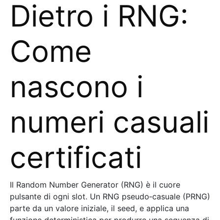
Dietro i RNG:
Come
nascono i
numeri casuali
certificati
Il Random Number Generator (RNG) è il cuore
pulsante di ogni slot. Un RNG pseudo‑casuale (PRNG)
parte da un valore iniziale, il seed, e applica una
funzione deterministica per produrre una sequenza di