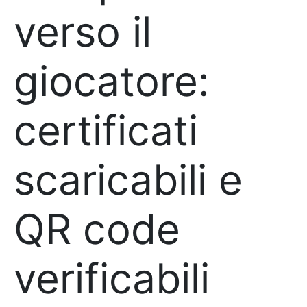
verso il
giocatore:
certificati
scaricabili e
QR code
verificabili