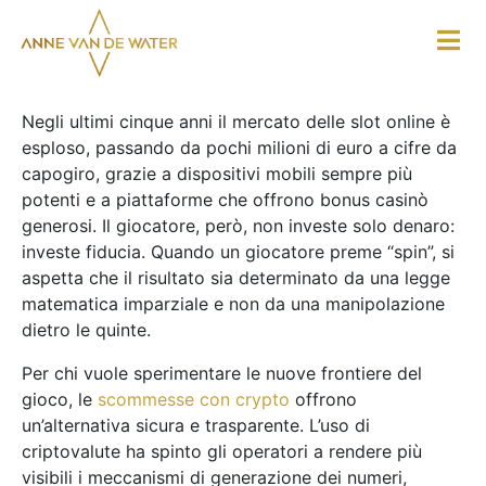
Negli ultimi cinque anni il mercato delle slot online è
esploso, passando da pochi milioni di euro a cifre da
capogiro, grazie a dispositivi mobili sempre più
potenti e a piattaforme che offrono bonus casinò
generosi. Il giocatore, però, non investe solo denaro:
investe fiducia. Quando un giocatore preme “spin”, si
aspetta che il risultato sia determinato da una legge
matematica imparziale e non da una manipolazione
dietro le quinte.
Per chi vuole sperimentare le nuove frontiere del
gioco, le
scommesse con crypto
offrono
un’alternativa sicura e trasparente. L’uso di
criptovalute ha spinto gli operatori a rendere più
visibili i meccanismi di generazione dei numeri,