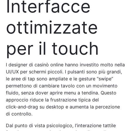
Interfacce
ottimizzate
per il touch
I designer di casinò online hanno investito molto nella
UI/UX per schermi piccoli. I pulsanti sono più grandi,
le aree di tap sono ampliate e le gesture “swipe”
permettono di cambiare tavolo con un movimento
fluido, senza dover aprire menu a tendina. Questo
approccio riduce la frustrazione tipica del
click‑and‑drag su desktop e aumenta la percezione
di controllo.
Dal punto di vista psicologico, l’interazione tattile