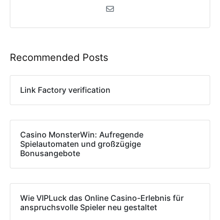
Recommended Posts
Link Factory verification
Casino MonsterWin: Aufregende
Spielautomaten und großzügige
Bonusangebote
Wie VIPLuck das Online Casino-Erlebnis für
anspruchsvolle Spieler neu gestaltet