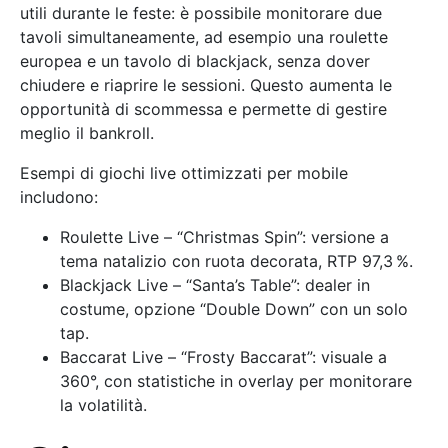
utili durante le feste: è possibile monitorare due
tavoli simultaneamente, ad esempio una roulette
europea e un tavolo di blackjack, senza dover
chiudere e riaprire le sessioni. Questo aumenta le
opportunità di scommessa e permette di gestire
meglio il bankroll.
Esempi di giochi live ottimizzati per mobile
includono:
Roulette Live – “Christmas Spin”: versione a
tema natalizio con ruota decorata, RTP 97,3 %.
Blackjack Live – “Santa’s Table”: dealer in
costume, opzione “Double Down” con un solo
tap.
Baccarat Live – “Frosty Baccarat”: visuale a
360°, con statistiche in overlay per monitorare
la volatilità.