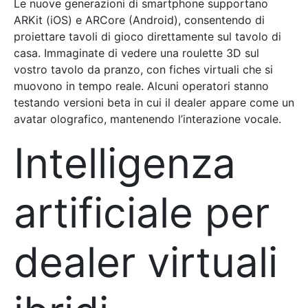
Le nuove generazioni di smartphone supportano
ARKit (iOS) e ARCore (Android), consentendo di
proiettare tavoli di gioco direttamente sul tavolo di
casa. Immaginate di vedere una roulette 3D sul
vostro tavolo da pranzo, con fiches virtuali che si
muovono in tempo reale. Alcuni operatori stanno
testando versioni beta in cui il dealer appare come un
avatar olografico, mantenendo l’interazione vocale.
Intelligenza
artificiale per
dealer virtuali