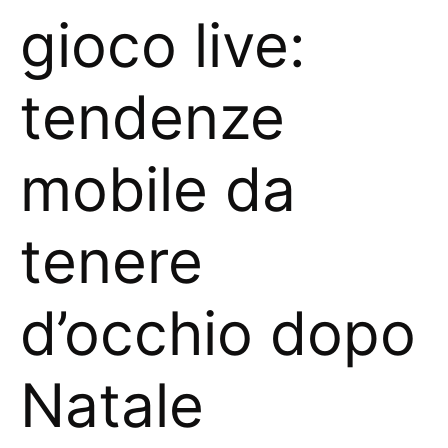
gioco live:
tendenze
mobile da
tenere
d’occhio dopo
Natale