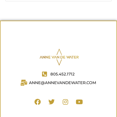
805.452.1712
ANNE@ANNEVANDEWATER.COM