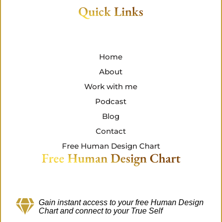
Quick Links
Home
About
Work with me
Podcast
Blog
Contact
Free Human Design Chart
Free Human Design Chart
Gain instant access to your free Human Design
Chart
and connect to your True Self