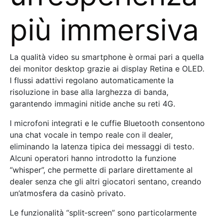
più immersiva
La qualità video su smartphone è ormai pari a quella
dei monitor desktop grazie ai display Retina e OLED.
I flussi adattivi regolano automaticamente la
risoluzione in base alla larghezza di banda,
garantendo immagini nitide anche su reti 4G.
I microfoni integrati e le cuffie Bluetooth consentono
una chat vocale in tempo reale con il dealer,
eliminando la latenza tipica dei messaggi di testo.
Alcuni operatori hanno introdotto la funzione
“whisper”, che permette di parlare direttamente al
dealer senza che gli altri giocatori sentano, creando
un’atmosfera da casinò privato.
Le funzionalità “split‑screen” sono particolarmente