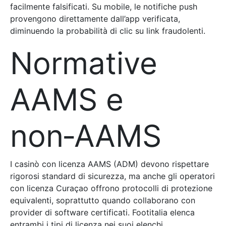
facilmente falsificati. Su mobile, le notifiche push
provengono direttamente dall’app verificata,
diminuendo la probabilità di clic su link fraudolenti.
Normative
AAMS e
non‑AAMS
I casinò con licenza AAMS (ADM) devono rispettare
rigorosi standard di sicurezza, ma anche gli operatori
con licenza Curaçao offrono protocolli di protezione
equivalenti, soprattutto quando collaborano con
provider di software certificati. Footitalia elenca
entrambi i tipi di licenza nei suoi elenchi,