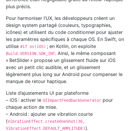
plus précis.
Pour harmoniser l’UX, les développeurs créent un
design system partagé (couleurs, typographies,
icônes) et utilisent du code conditionnel pour ajuster
les paramètres spécifiques à chaque OS. En Swift, on
utilise
; en Kotlin, on exploite
#if os(iOS)
. Ainsi, le même composant
Build.VERSION.SDK_INT
« BetSlider » propose un glissement fluide sur iOS
avec un petit clic audible, et un glissement
légèrement plus long sur Android pour compenser le
manque de retour haptique.
Liste d’ajustements UI par plateforme
– iOS : activer le
pour
UIImpactFeedbackGenerator
chaque action de mise.
– Android : ajouter une vibration courte
(
VibrationEffect.createOneShot(30,
).
VibrationEffect.DEFAULT_AMPLITUDE)