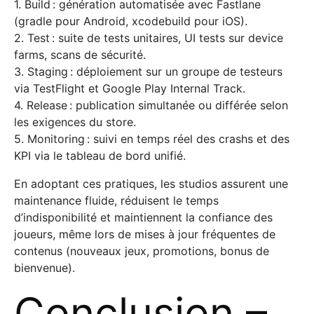
1. Build : génération automatisée avec Fastlane
(gradle pour Android, xcodebuild pour iOS).
2. Test : suite de tests unitaires, UI tests sur device
farms, scans de sécurité.
3. Staging : déploiement sur un groupe de testeurs
via TestFlight et Google Play Internal Track.
4. Release : publication simultanée ou différée selon
les exigences du store.
5. Monitoring : suivi en temps réel des crashs et des
KPI via le tableau de bord unifié.
En adoptant ces pratiques, les studios assurent une
maintenance fluide, réduisent le temps
d’indisponibilité et maintiennent la confiance des
joueurs, même lors de mises à jour fréquentes de
contenus (nouveaux jeux, promotions, bonus de
bienvenue).
Conclusion –