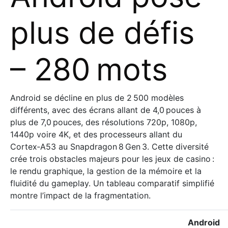
plus de défis
– 280 mots
Android se décline en plus de 2 500 modèles
différents, avec des écrans allant de 4,0 pouces à
plus de 7,0 pouces, des résolutions 720p, 1080p,
1440p voire 4K, et des processeurs allant du
Cortex‑A53 au Snapdragon 8 Gen 3. Cette diversité
crée trois obstacles majeurs pour les jeux de casino :
le rendu graphique, la gestion de la mémoire et la
fluidité du gameplay. Un tableau comparatif simplifié
montre l’impact de la fragmentation.
Android