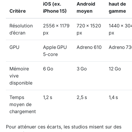
iOS (ex.
Android
haut de
Critère
iPhone 15)
moyen
gamme
Résolution
2556 × 1179
720 × 1520
1440 × 30
d’écran
px
px
px
GPU
Apple GPU
Adreno 610
Adreno 73
5‑core
Mémoire
6 Go
3 Go
12 Go
vive
disponible
Temps
1,2 s
2,5 s
1,4 s
moyen de
chargement
Pour atténuer ces écarts, les studios misent sur des