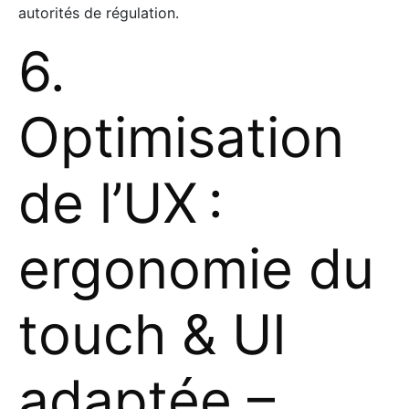
autorités de régulation.
6.
Optimisation
de l’UX :
ergonomie du
touch & UI
adaptée –