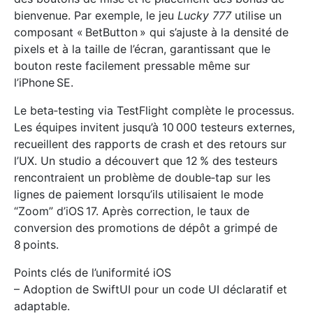
bienvenue. Par exemple, le jeu
Lucky 777
utilise un
composant « BetButton » qui s’ajuste à la densité de
pixels et à la taille de l’écran, garantissant que le
bouton reste facilement pressable même sur
l’iPhone SE.
Le beta‑testing via TestFlight complète le processus.
Les équipes invitent jusqu’à 10 000 testeurs externes,
recueillent des rapports de crash et des retours sur
l’UX. Un studio a découvert que 12 % des testeurs
rencontraient un problème de double‑tap sur les
lignes de paiement lorsqu’ils utilisaient le mode
“Zoom” d’iOS 17. Après correction, le taux de
conversion des promotions de dépôt a grimpé de
8 points.
Points clés de l’uniformité iOS
– Adoption de SwiftUI pour un code UI déclaratif et
adaptable.