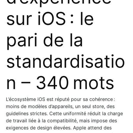
sur iOS : le
pari de la
standardisatio
n – 340 mots
L’écosystème iOS est réputé pour sa cohérence :
moins de modèles d’appareils, un seul store, des
guidelines strictes. Cette uniformité réduit la charge
de travail liée à la compatibilité, mais impose des
exigences de design élevées. Apple attend des