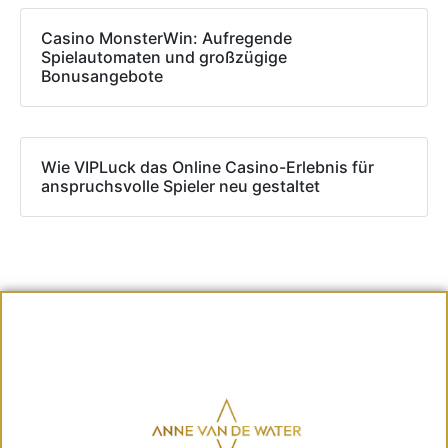
Casino MonsterWin: Aufregende
Spielautomaten und großzügige
Bonusangebote
Wie VIPLuck das Online Casino-Erlebnis für
anspruchsvolle Spieler neu gestaltet