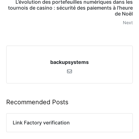
L’évolution des portefeuilles numériques dans les
tournois de casino : sécurité des paiements à l’heure
de Noël
Next
backupsystems
Recommended Posts
Link Factory verification