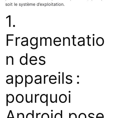
soit le système d’exploitation.
1.
Fragmentatio
n des
appareils :
pourquoi
Android pose