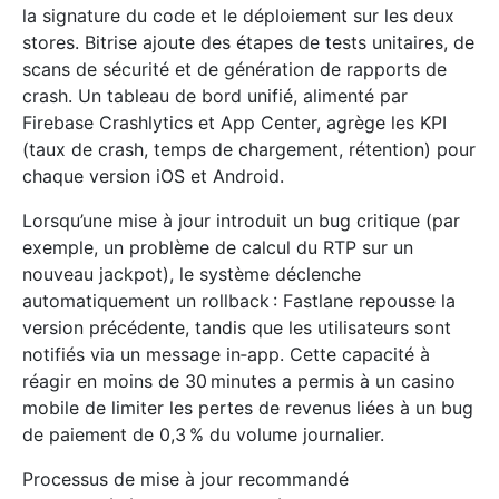
la signature du code et le déploiement sur les deux
stores. Bitrise ajoute des étapes de tests unitaires, de
scans de sécurité et de génération de rapports de
crash. Un tableau de bord unifié, alimenté par
Firebase Crashlytics et App Center, agrège les KPI
(taux de crash, temps de chargement, rétention) pour
chaque version iOS et Android.
Lorsqu’une mise à jour introduit un bug critique (par
exemple, un problème de calcul du RTP sur un
nouveau jackpot), le système déclenche
automatiquement un rollback : Fastlane repousse la
version précédente, tandis que les utilisateurs sont
notifiés via un message in‑app. Cette capacité à
réagir en moins de 30 minutes a permis à un casino
mobile de limiter les pertes de revenus liées à un bug
de paiement de 0,3 % du volume journalier.
Processus de mise à jour recommandé