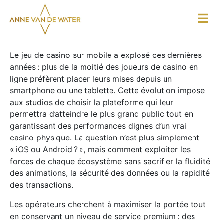
Le jeu de casino sur mobile a explosé ces dernières
années : plus de la moitié des joueurs de casino en
ligne préfèrent placer leurs mises depuis un
smartphone ou une tablette. Cette évolution impose
aux studios de choisir la plateforme qui leur
permettra d’atteindre le plus grand public tout en
garantissant des performances dignes d’un vrai
casino physique. La question n’est plus simplement
« iOS ou Android ? », mais comment exploiter les
forces de chaque écosystème sans sacrifier la fluidité
des animations, la sécurité des données ou la rapidité
des transactions.
Les opérateurs cherchent à maximiser la portée tout
en conservant un niveau de service premium : des