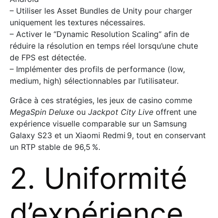
– Utiliser les Asset Bundles de Unity pour charger
uniquement les textures nécessaires.
– Activer le “Dynamic Resolution Scaling” afin de
réduire la résolution en temps réel lorsqu’une chute
de FPS est détectée.
– Implémenter des profils de performance (low,
medium, high) sélectionnables par l’utilisateur.
Grâce à ces stratégies, les jeux de casino comme
MegaSpin Deluxe
ou
Jackpot City Live
offrent une
expérience visuelle comparable sur un Samsung
Galaxy S23 et un Xiaomi Redmi 9, tout en conservant
un RTP stable de 96,5 %.
2. Uniformité
d’expérience