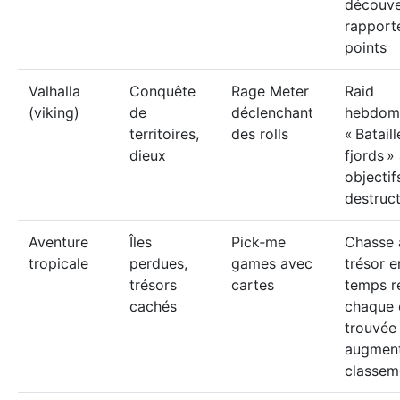
découve
rapport
points
Valhalla
Conquête
Rage Meter
Raid
(viking)
de
déclenchant
hebdom
territoires,
des rolls
« Batail
dieux
fjords »
objectif
destruc
Aventure
Îles
Pick‑me
Chasse 
tropicale
perdues,
games avec
trésor e
trésors
cartes
temps ré
cachés
chaque 
trouvée
augment
classem