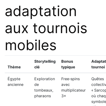
adaptation
aux tournois
mobiles
Storytelling
Bonus
Adaptat
Thème
clé
typique
tournoi
Égypte
Exploration
Free‑spins
Quêtes
ancienne
de
avec
collecti
tombeaux,
multiplicateur
« Sarco
pharaons
3×
où chaq
symbol