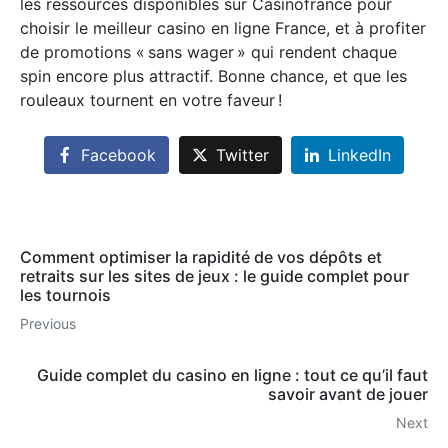
les ressources disponibles sur Casinofrance pour
choisir le meilleur casino en ligne France, et à profiter
de promotions « sans wager » qui rendent chaque
spin encore plus attractif. Bonne chance, et que les
rouleaux tournent en votre faveur !
Facebook
Twitter
LinkedIn
Comment optimiser la rapidité de vos dépôts et
retraits sur les sites de jeux : le guide complet pour
les tournois
Previous
Guide complet du casino en ligne : tout ce qu’il faut
savoir avant de jouer
Next