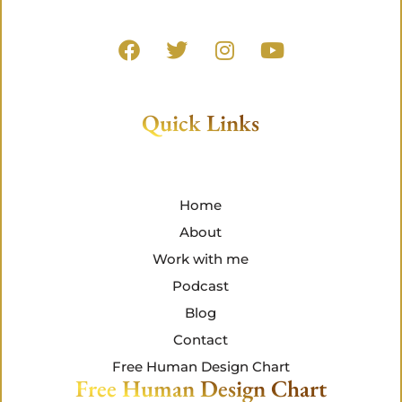
Quick Links
Home
About
Work with me
Podcast
Blog
Contact
Free Human Design Chart
Free Human Design Chart