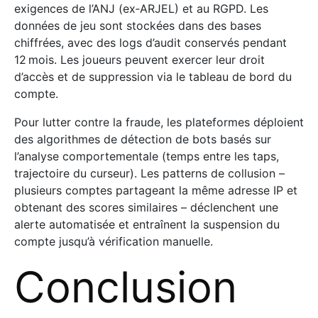
exigences de l’ANJ (ex‑ARJEL) et au RGPD. Les
données de jeu sont stockées dans des bases
chiffrées, avec des logs d’audit conservés pendant
12 mois. Les joueurs peuvent exercer leur droit
d’accès et de suppression via le tableau de bord du
compte.
Pour lutter contre la fraude, les plateformes déploient
des algorithmes de détection de bots basés sur
l’analyse comportementale (temps entre les taps,
trajectoire du curseur). Les patterns de collusion –
plusieurs comptes partageant la même adresse IP et
obtenant des scores similaires – déclenchent une
alerte automatisée et entraînent la suspension du
compte jusqu’à vérification manuelle.
Conclusion