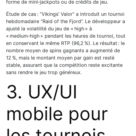
forme de mini‑jackpots ou de crédits de jeu.
Étude de cas : “Vikings’ Valor” a introduit un tournoi
hebdomadaire “Raid of the Fjord”. Le développeur a
ajusté la volatilité du jeu de « high » à
« medium‑high » pendant les heures de tournoi, tout
en conservant le même RTP (96,2 %). Le résultat : le
nombre moyen de spins gagnants a augmenté de
12 %, mais le montant moyen par gain est resté
stable, assurant que la compétition reste excitante
sans rendre le jeu trop généreux.
3. UX/UI
mobile pour
les tournois