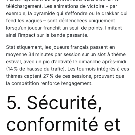
téléchargement. Les animations de victoire – par
exemple, la pyramide qui s’effondre ou le drakkar qui
fend les vagues – sont déclenchées uniquement
lorsqu’un joueur franchit un seuil de points, limitant
ainsi l’impact sur la bande passante.
Statistiquement, les joueurs français passent en
moyenne 34 minutes par session sur un slot à thème
estival, avec un pic d’activité le dimanche après‑midi
(14 % de hausse du trafic). Les tournois intégrés à ces
thèmes captent 27 % de ces sessions, prouvant que
la compétition renforce l’engagement.
5. Sécurité,
conformité et