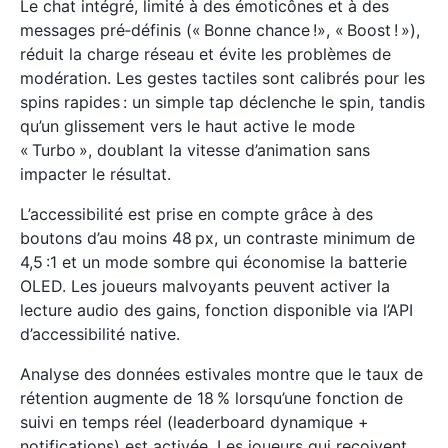
Le chat intégré, limité à des émoticônes et à des
messages pré‑définis (« Bonne chance !», « Boost ! »),
réduit la charge réseau et évite les problèmes de
modération. Les gestes tactiles sont calibrés pour les
spins rapides : un simple tap déclenche le spin, tandis
qu’un glissement vers le haut active le mode
« Turbo », doublant la vitesse d’animation sans
impacter le résultat.
L’accessibilité est prise en compte grâce à des
boutons d’au moins 48 px, un contraste minimum de
4,5 :1 et un mode sombre qui économise la batterie
OLED. Les joueurs malvoyants peuvent activer la
lecture audio des gains, fonction disponible via l’API
d’accessibilité native.
Analyse des données estivales montre que le taux de
rétention augmente de 18 % lorsqu’une fonction de
suivi en temps réel (leaderboard dynamique +
notifications) est activée. Les joueurs qui reçoivent