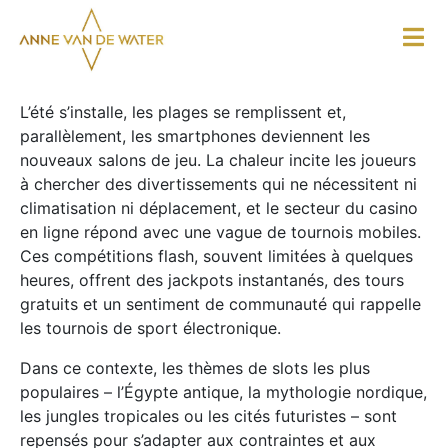
L’été s’installe, les plages se remplissent et,
parallèlement, les smartphones deviennent les
nouveaux salons de jeu. La chaleur incite les joueurs
à chercher des divertissements qui ne nécessitent ni
climatisation ni déplacement, et le secteur du casino
en ligne répond avec une vague de tournois mobiles.
Ces compétitions flash, souvent limitées à quelques
heures, offrent des jackpots instantanés, des tours
gratuits et un sentiment de communauté qui rappelle
les tournois de sport électronique.
Dans ce contexte, les thèmes de slots les plus
populaires – l’Égypte antique, la mythologie nordique,
les jungles tropicales ou les cités futuristes – sont
repensés pour s’adapter aux contraintes et aux