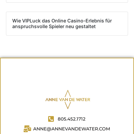
Wie VIPLuck das Online Casino-Erlebnis für
anspruchsvolle Spieler neu gestaltet
805.452.1712
ANNE@ANNEVANDEWATER.COM