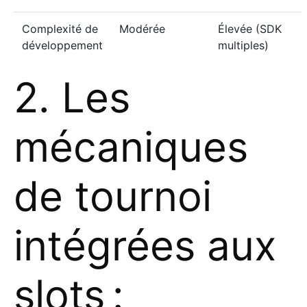
Complexité de
Modérée
Élevée (SDK
développement
multiples)
2. Les
mécaniques
de tournoi
intégrées aux
slots :