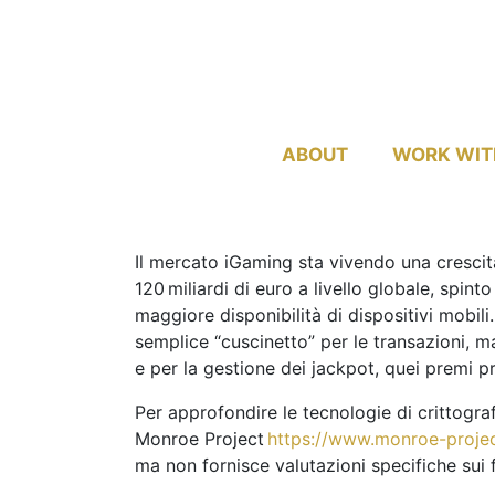
ABOUT
WORK WIT
Il mercato iGaming sta vivendo una cresci
120 miliardi di euro a livello globale, sp
maggiore disponibilità di dispositivi mobi
semplice “cuscinetto” per le transazioni, m
e per la gestione dei jackpot, quei premi p
Per approfondire le tecnologie di crittograf
Monroe Project
https://www.monroe-projec
ma non fornisce valutazioni specifiche sui 