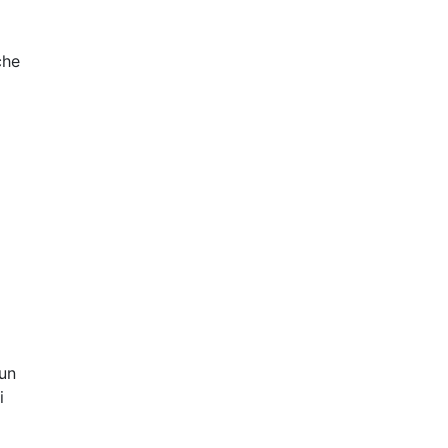
che
 un
i