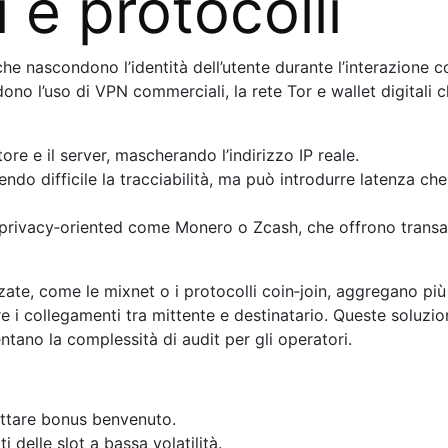
e protocolli
che nascondono l’identità dell’utente durante l’interazione co
dono l’uso di VPN commerciali, la rete Tor e wallet digitali 
atore e il server, mascherando l’indirizzo IP reale.
ndo difficile la tracciabilità, ma può introdurre latenza che
privacy‑oriented come Monero o Zcash, che offrono transa
ate, come le mixnet o i protocolli coin‑join, aggregano più
e i collegamenti tra mittente e destinatario. Queste soluzio
ntano la complessità di audit per gli operatori.
uttare bonus benvenuto.
i delle slot a bassa volatilità.