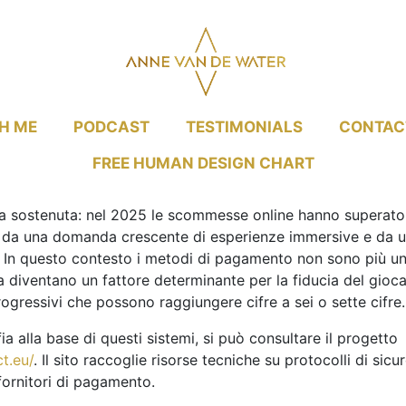
H ME
PODCAST
TESTIMONIALS
CONTAC
FREE HUMAN DESIGN CHART
ta sostenuta: nel 2025 le scommesse online hanno superato
into da una domanda crescente di esperienze immersive e da 
li. In questo contesto i metodi di pagamento non sono più u
a diventano un fattore determinante per la fiducia del gioc
rogressivi che possono raggiungere cifre a sei o sette cifre.
ia alla base di questi sistemi, si può consultare il progetto
t.eu/
. Il sito raccoglie risorse tecniche su protocolli di sicu
fornitori di pagamento.