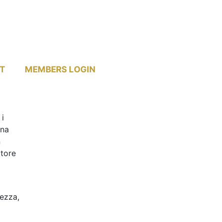
T
MEMBERS LOGIN
 i
una
n
atore
rezza,