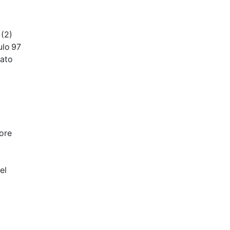
 (2)
ulo 97
zato
d
tore
el