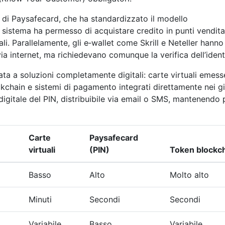
o di Paysafecard, che ha standardizzato il modello
 sistema ha permesso di acquistare credito in punti vendita 
ali. Parallelamente, gli e‑wallet come Skrill e Neteller hanno
 via internet, ma richiedevano comunque la verifica dell’ident
ata a soluzioni completamente digitali: carte virtuali emess
kchain e sistemi di pagamento integrati direttamente nei gi
igitale del PIN, distribuibile via email o SMS, mantenendo 
Carte
Paysafecard
virtuali
(PIN)
Token blockc
Basso
Alto
Molto alto
Minuti
Secondi
Secondi
Variabile
Basso
Variabile