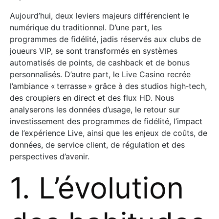
Aujourd’hui, deux leviers majeurs différencient le
numérique du traditionnel. D’une part, les
programmes de fidélité, jadis réservés aux clubs de
joueurs VIP, se sont transformés en systèmes
automatisés de points, de cashback et de bonus
personnalisés. D’autre part, le Live Casino recrée
l’ambiance « terrasse » grâce à des studios high‑tech,
des croupiers en direct et des flux HD. Nous
analyserons les données d’usage, le retour sur
investissement des programmes de fidélité, l’impact
de l’expérience Live, ainsi que les enjeux de coûts, de
données, de service client, de régulation et des
perspectives d’avenir.
1. L’évolution