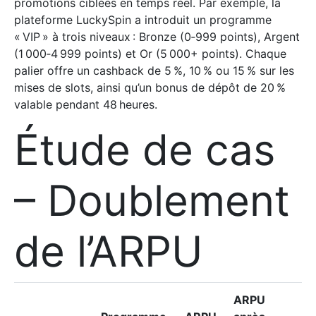
promotions ciblées en temps réel. Par exemple, la
plateforme LuckySpin a introduit un programme
« VIP » à trois niveaux : Bronze (0‑999 points), Argent
(1 000‑4 999 points) et Or (5 000+ points). Chaque
palier offre un cashback de 5 %, 10 % ou 15 % sur les
mises de slots, ainsi qu’un bonus de dépôt de 20 %
valable pendant 48 heures.
Étude de cas
– Doublement
de l’ARPU
ARPU