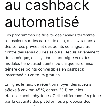
au cashback
automatisé
Les programmes de fidélité des casinos terrestres
reposaient sur des cartes de club, des invitations à
des soirées privées et des points échangeables
contre des repas ou des séjours. Depuis l’avènement
du numérique, ces systèmes ont migré vers des
modèles tiers‑based points, où chaque euro misé
génère des points convertibles en cashback
instantané ou en tours gratuits.
En ligne, le taux de rétention moyen des joueurs
s’élève à environ 45 %, contre 30 % pour les
établissements physiques. Cette différence s’explique
par la capacité des plateformes à proposer des