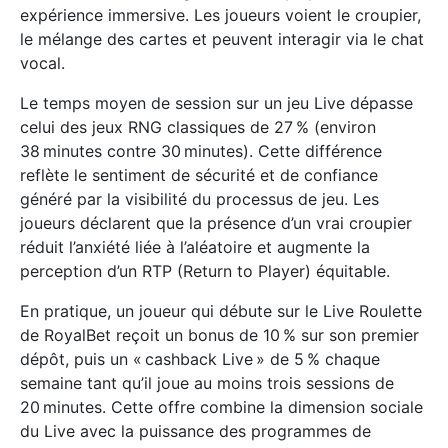
expérience immersive. Les joueurs voient le croupier,
le mélange des cartes et peuvent interagir via le chat
vocal.
Le temps moyen de session sur un jeu Live dépasse
celui des jeux RNG classiques de 27 % (environ
38 minutes contre 30 minutes). Cette différence
reflète le sentiment de sécurité et de confiance
généré par la visibilité du processus de jeu. Les
joueurs déclarent que la présence d’un vrai croupier
réduit l’anxiété liée à l’aléatoire et augmente la
perception d’un RTP (Return to Player) équitable.
En pratique, un joueur qui débute sur le Live Roulette
de RoyalBet reçoit un bonus de 10 % sur son premier
dépôt, puis un « cashback Live » de 5 % chaque
semaine tant qu’il joue au moins trois sessions de
20 minutes. Cette offre combine la dimension sociale
du Live avec la puissance des programmes de