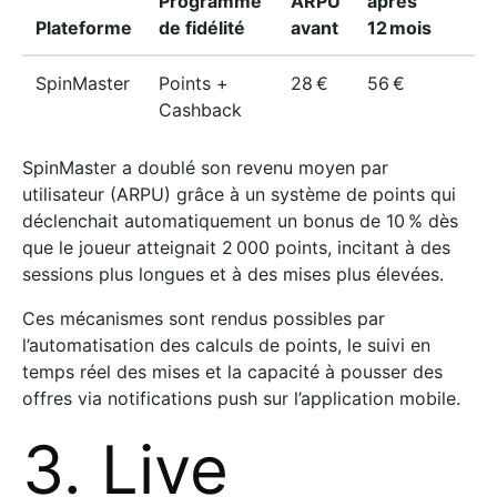
Programme
ARPU
après
Plateforme
de fidélité
avant
12 mois
SpinMaster
Points +
28 €
56 €
Cashback
SpinMaster a doublé son revenu moyen par
utilisateur (ARPU) grâce à un système de points qui
déclenchait automatiquement un bonus de 10 % dès
que le joueur atteignait 2 000 points, incitant à des
sessions plus longues et à des mises plus élevées.
Ces mécanismes sont rendus possibles par
l’automatisation des calculs de points, le suivi en
temps réel des mises et la capacité à pousser des
offres via notifications push sur l’application mobile.
3. Live