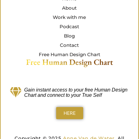
About
Work with me
Podcast
Blog
Contact
Free Human Design Chart
Free Human Design Chart
Gain instant access to your free Human Design
Chart
and connect to your True Self
HERE
Copyright © 2025
Anne Van de Water
. All