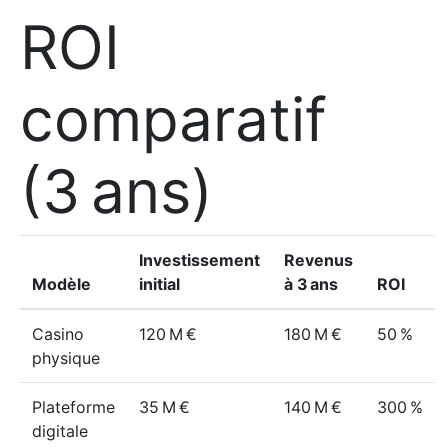
ROI
comparatif
(3 ans)
Investissement
Revenus
Modèle
initial
à 3 ans
ROI
Casino
120 M €
180 M €
50 %
physique
Plateforme
35 M €
140 M €
300 %
digitale