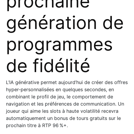
prochaine
génération de
programmes
de fidélité
L’IA générative permet aujourd’hui de créer des offres
hyper‑personnalisées en quelques secondes, en
combinant le profil de jeu, le comportement de
navigation et les préférences de communication. Un
joueur qui aime les slots à haute volatilité recevra
automatiquement un bonus de tours gratuits sur le
prochain titre à RTP 96 %+.