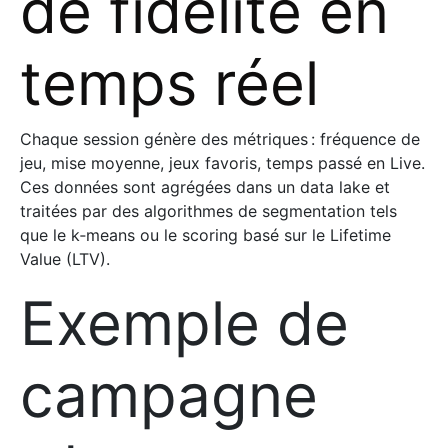
de fidélité en
temps réel
Chaque session génère des métriques : fréquence de
jeu, mise moyenne, jeux favoris, temps passé en Live.
Ces données sont agrégées dans un data lake et
traitées par des algorithmes de segmentation tels
que le k‑means ou le scoring basé sur le Lifetime
Value (LTV).
Exemple de
campagne