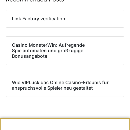
Link Factory verification
Casino MonsterWin: Aufregende
Spielautomaten und großzügige
Bonusangebote
Wie VIPLuck das Online Casino-Erlebnis für
anspruchsvolle Spieler neu gestaltet