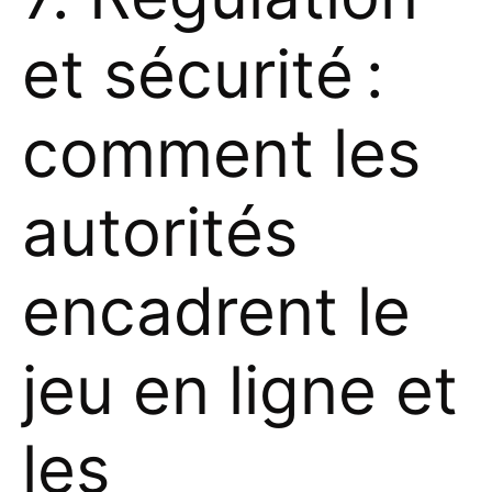
et sécurité :
comment les
autorités
encadrent le
jeu en ligne et
les