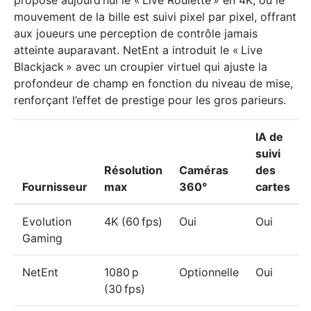
mouvement de la bille est suivi pixel par pixel, offrant
aux joueurs une perception de contrôle jamais
atteinte auparavant. NetEnt a introduit le « Live
Blackjack » avec un croupier virtuel qui ajuste la
profondeur de champ en fonction du niveau de mise,
renforçant l’effet de prestige pour les gros parieurs.
IA de
suivi
Résolution
Caméras
des
Fournisseur
max
360°
cartes
Evolution
4K (60 fps)
Oui
Oui
Gaming
NetEnt
1080 p
Optionnelle
Oui
(30 fps)