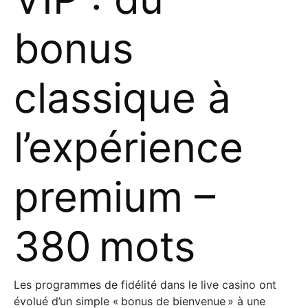
bonus
classique à
l’expérience
premium –
380 mots
Les programmes de fidélité dans le live casino ont
évolué d’un simple « bonus de bienvenue » à une