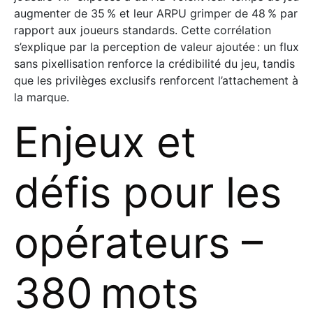
augmenter de 35 % et leur ARPU grimper de 48 % par
rapport aux joueurs standards. Cette corrélation
s’explique par la perception de valeur ajoutée : un flux
sans pixellisation renforce la crédibilité du jeu, tandis
que les privilèges exclusifs renforcent l’attachement à
la marque.
Enjeux et
défis pour les
opérateurs –
380 mots