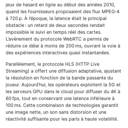
jeux de hasard en ligne au début des années 2010,
quand les fournisseurs proposaient des flux MPEG‑4
à 720 p. À l’époque, la latence était le principal
obstacle : un retard de deux secondes rendait
impossible le suivi en temps réel des cartes.
L’avènement du protocole WebRTC a permis de
réduire ce délai à moins de 200 ms, ouvrant la voie à
des expériences interactives quasi instantanées.
Parallèlement, le protocole HLS (HTTP Live
Streaming) a offert une diffusion adaptative, ajustant
la résolution en fonction de la bande passante du
joueur. Aujourd’hui, les opérateurs exploitent la 5G et
les serveurs GPU dans le cloud pour diffuser du 4K à
60 fps, tout en conservant une latence inférieure à
100 ms. Cette combinaison de technologies garantit
une image nette, un son sans distorsion et une
réactivité suffisante pour les paris à haute volatilité.