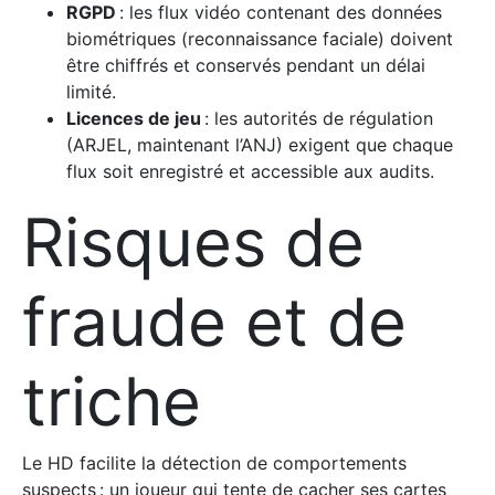
RGPD
: les flux vidéo contenant des données
biométriques (reconnaissance faciale) doivent
être chiffrés et conservés pendant un délai
limité.
Licences de jeu
: les autorités de régulation
(ARJEL, maintenant l’ANJ) exigent que chaque
flux soit enregistré et accessible aux audits.
Risques de
fraude et de
triche
Le HD facilite la détection de comportements
suspects : un joueur qui tente de cacher ses cartes