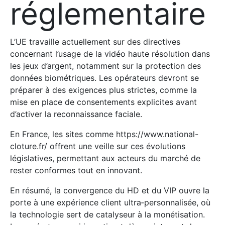
réglementaire
L’UE travaille actuellement sur des directives
concernant l’usage de la vidéo haute résolution dans
les jeux d’argent, notamment sur la protection des
données biométriques. Les opérateurs devront se
préparer à des exigences plus strictes, comme la
mise en place de consentements explicites avant
d’activer la reconnaissance faciale.
En France, les sites comme https://www.national-
cloture.fr/ offrent une veille sur ces évolutions
législatives, permettant aux acteurs du marché de
rester conformes tout en innovant.
En résumé, la convergence du HD et du VIP ouvre la
porte à une expérience client ultra‑personnalisée, où
la technologie sert de catalyseur à la monétisation.