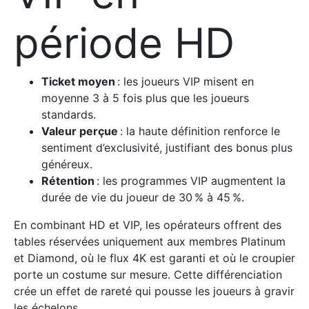
période HD
Ticket moyen
: les joueurs VIP misent en
moyenne 3 à 5 fois plus que les joueurs
standards.
Valeur perçue
: la haute définition renforce le
sentiment d’exclusivité, justifiant des bonus plus
généreux.
Rétention
: les programmes VIP augmentent la
durée de vie du joueur de 30 % à 45 %.
En combinant HD et VIP, les opérateurs offrent des
tables réservées uniquement aux membres Platinum
et Diamond, où le flux 4K est garanti et où le croupier
porte un costume sur mesure. Cette différenciation
crée un effet de rareté qui pousse les joueurs à gravir
les échelons.