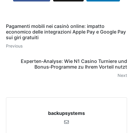
Pagamenti mobili nei casinò online: impatto
economico delle integrazioni Apple Pay e Google Pay
sui giri gratuiti
Previous
Experten‑Analyse: Wie N1 Casino Turniere und
Bonus‑Programme zu Ihrem Vorteil nutzt
Next
backupsystems