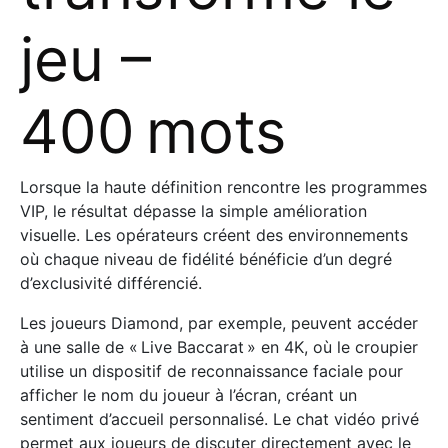
jeu –
400 mots
Lorsque la haute définition rencontre les programmes
VIP, le résultat dépasse la simple amélioration
visuelle. Les opérateurs créent des environnements
où chaque niveau de fidélité bénéficie d’un degré
d’exclusivité différencié.
Les joueurs Diamond, par exemple, peuvent accéder
à une salle de « Live Baccarat » en 4K, où le croupier
utilise un dispositif de reconnaissance faciale pour
afficher le nom du joueur à l’écran, créant un
sentiment d’accueil personnalisé. Le chat vidéo privé
permet aux joueurs de discuter directement avec le