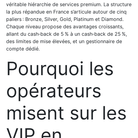
véritable hiérarchie de services premium. La structure
la plus répandue en France s’articule autour de cinq
paliers : Bronze, Silver, Gold, Platinum et Diamond.
Chaque niveau propose des avantages croissants,
allant du cash‑back de 5 % à un cash‑back de 25 %,
des limites de mise élevées, et un gestionnaire de
compte dédié.
Pourquoi les
opérateurs
misent sur les
VIP en