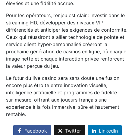
élevées et une fidélité accrue.
Pour les opérateurs, l’enjeu est clair : investir dans le
streaming HD, développer des niveaux VIP
différenciés et anticiper les exigences de conformité.
Ceux qui réussiront à allier technologie de pointe et
service client hyper‑personnalisé créeront la
prochaine génération de casinos en ligne, où chaque
image nette et chaque interaction privée renforcent
la valeur perçue du jeu.
Le futur du live casino sera sans doute une fusion
encore plus étroite entre innovation visuelle,
intelligence artificielle et programmes de fidélité
sur‑mesure, offrant aux joueurs français une
expérience à la fois immersive, sûre et hautement
rentable.
Facebook
Twitter
LinkedIn