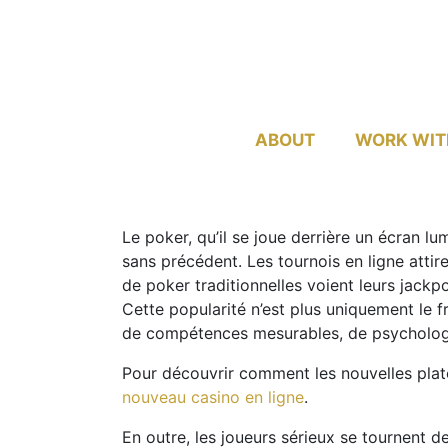
ABOUT
WORK WIT
Le poker, qu’il se joue derrière un écran lu
sans précédent. Les tournois en ligne attir
de poker traditionnelles voient leurs jackp
Cette popularité n’est plus uniquement le f
de compétences mesurables, de psychologie
Pour découvrir comment les nouvelles plate
nouveau casino en ligne
.
En outre, les joueurs sérieux se tournent d