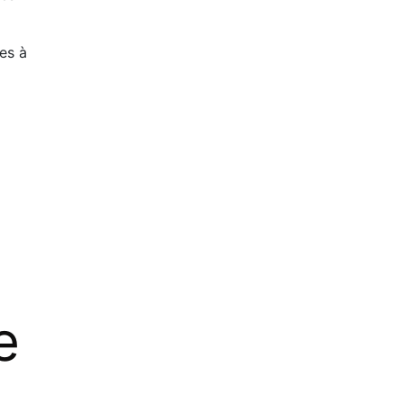
les à
e