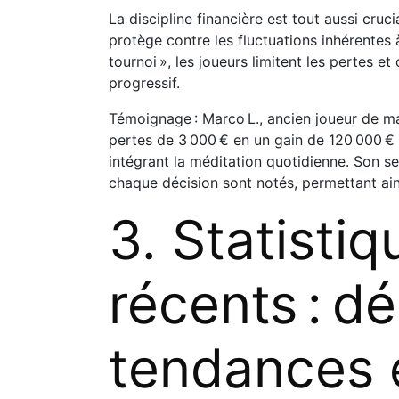
La discipline financière est tout aussi cruc
protège contre les fluctuations inhérentes à
tournoi », les joueurs limitent les pertes e
progressif.
Témoignage : Marco L., ancien joueur de m
pertes de 3 000 € en un gain de 120 000 € 
intégrant la méditation quotidienne. Son s
chaque décision sont notés, permettant ain
3. Statisti
récents : d
tendances 