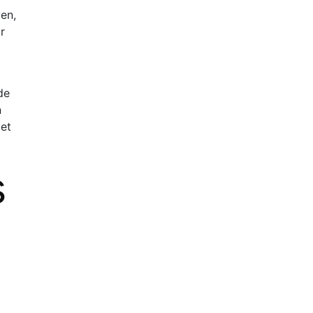
yen,
r
de
n
 et
s