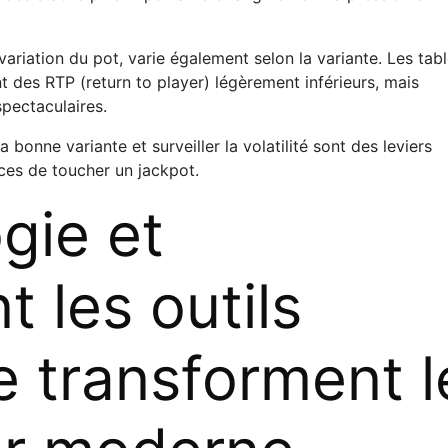
 variation du pot, varie également selon la variante. Les tab
t des RTP (return to player) légèrement inférieurs, mais
pectaculaires.
 bonne variante et surveiller la volatilité sont des leviers
nces de toucher un jackpot.
gie et
t les outils
e transforment l