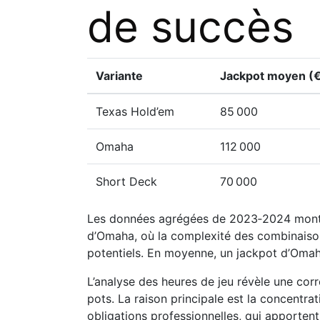
de succès
Variante
Jackpot moyen (
Texas Hold’em
85 000
Omaha
112 000
Short Deck
70 000
Les données agrégées de 2023‑2024 montre
d’Omaha, où la complexité des combinaisons
potentiels. En moyenne, un jackpot d’Omah
L’analyse des heures de jeu révèle une corré
pots. La raison principale est la concentra
obligations professionnelles, qui apporten