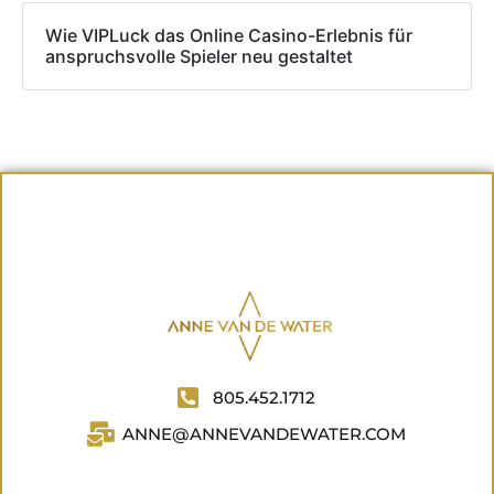
Wie VIPLuck das Online Casino-Erlebnis für
anspruchsvolle Spieler neu gestaltet
805.452.1712
ANNE@ANNEVANDEWATER.COM