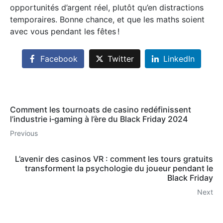
opportunités d’argent réel, plutôt qu’en distractions
temporaires. Bonne chance, et que les maths soient
avec vous pendant les fêtes !
Facebook
Twitter
LinkedIn
Comment les tournoats de casino redéfinissent
l’industrie i‑gaming à l’ère du Black Friday 2024
Previous
L’avenir des casinos VR : comment les tours gratuits
transforment la psychologie du joueur pendant le
Black Friday
Next