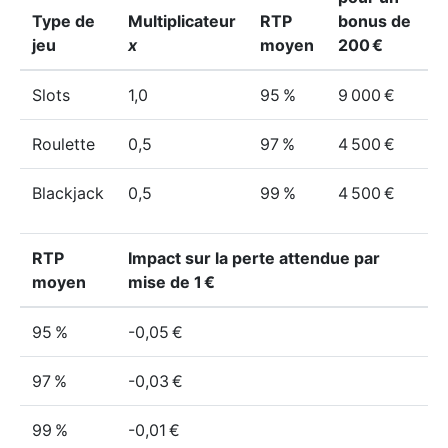
Type de
Multiplicateur
RTP
bonus de
jeu
x
moyen
200 €
Slots
1,0
95 %
9 000 €
Roulette
0,5
97 %
4 500 €
Blackjack
0,5
99 %
4 500 €
RTP
Impact sur la perte attendue par
moyen
mise de 1 €
95 %
-0,05 €
97 %
-0,03 €
99 %
-0,01 €