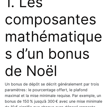
1. Les
composantes
mathématique
s d’un bonus
de Noël
Un bonus de dépôt se décrit généralement par trois
paramètres : le pourcentage offert, le plafond
maximal et la mise minimale requise. Par exemple, un
bonus de 150 % jusqu’à 300 € avec une mise minimale
de 10 € signifie que chaque euro déposé rapporte