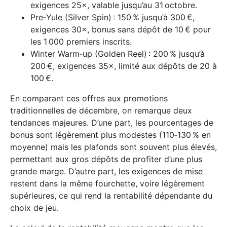
exigences 25×, valable jusqu’au 31 octobre.
Pre‑Yule (Silver Spin) : 150 % jusqu’à 300 €,
exigences 30×, bonus sans dépôt de 10 € pour
les 1 000 premiers inscrits.
Winter Warm‑up (Golden Reel) : 200 % jusqu’à
200 €, exigences 35×, limité aux dépôts de 20 à
100 €.
En comparant ces offres aux promotions
traditionnelles de décembre, on remarque deux
tendances majeures. D’une part, les pourcentages de
bonus sont légèrement plus modestes (110‑130 % en
moyenne) mais les plafonds sont souvent plus élevés,
permettant aux gros dépôts de profiter d’une plus
grande marge. D’autre part, les exigences de mise
restent dans la même fourchette, voire légèrement
supérieures, ce qui rend la rentabilité dépendante du
choix de jeu.