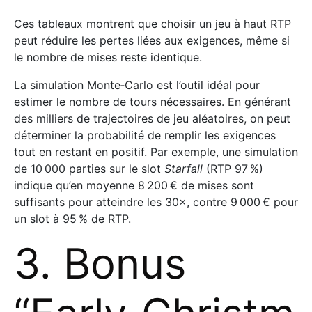
Ces tableaux montrent que choisir un jeu à haut RTP
peut réduire les pertes liées aux exigences, même si
le nombre de mises reste identique.
La simulation Monte‑Carlo est l’outil idéal pour
estimer le nombre de tours nécessaires. En générant
des milliers de trajectoires de jeu aléatoires, on peut
déterminer la probabilité de remplir les exigences
tout en restant en positif. Par exemple, une simulation
de 10 000 parties sur le slot
Starfall
(RTP 97 %)
indique qu’en moyenne 8 200 € de mises sont
suffisants pour atteindre les 30×, contre 9 000 € pour
un slot à 95 % de RTP.
3. Bonus