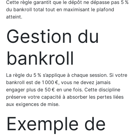
Cette règle garantit que le dépôt ne dépasse pas 5 %
du bankroll total tout en maximisant le plafond
atteint.
Gestion du
bankroll
La règle du 5 % s’applique à chaque session. Si votre
bankroll est de 1 000 €, vous ne devez jamais
engager plus de 50 € en une fois. Cette discipline
préserve votre capacité à absorber les pertes liées
aux exigences de mise.
Exemple de