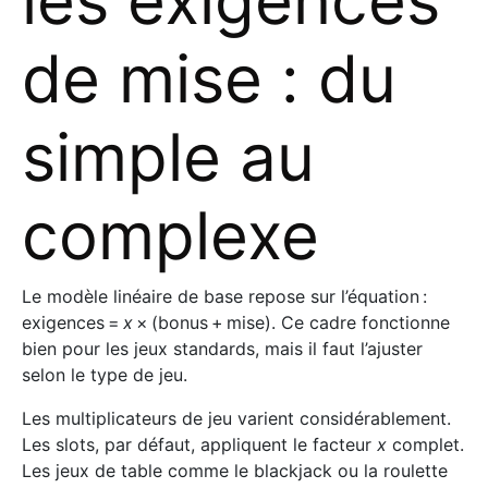
de mise : du
simple au
complexe
Le modèle linéaire de base repose sur l’équation :
exigences =
x
× (bonus + mise). Ce cadre fonctionne
bien pour les jeux standards, mais il faut l’ajuster
selon le type de jeu.
Les multiplicateurs de jeu varient considérablement.
Les slots, par défaut, appliquent le facteur
x
complet.
Les jeux de table comme le blackjack ou la roulette