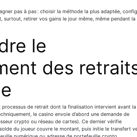
ner pas à pas : choisir la méthode la plus adaptée, config
t, surtout, retirer vos gains le jour même, même pendant la
dre le
ent des retrait
me
rocessus de retrait dont la finalisation intervient avant la
 Techniquement, le casino envoie d’abord une demande de
sseur crypto ou réseau de cartes). Ce dernier vérifie
 solde du joueur couvre le montant, puis initie le transfert ve
feuille numérique ou adresse de portefeuille crypto.