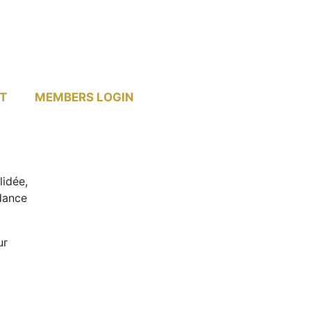
T
MEMBERS LOGIN
lidée,
ndance
ur