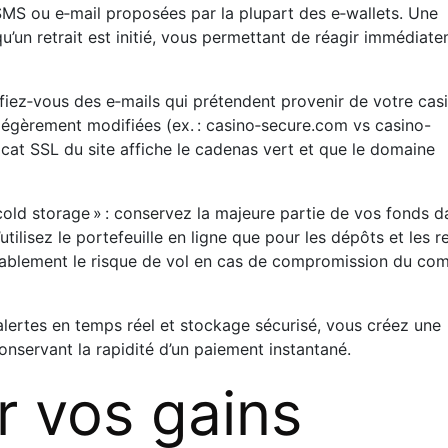
SMS ou e‑mail proposées par la plupart des e‑wallets. Une
u’un retrait est initié, vous permettant de réagir immédiat
éfiez‑vous des e‑mails qui prétendent provenir de votre cas
 légèrement modifiées (ex. : casino‑secure.com vs casino-
ficat SSL du site affiche le cadenas vert et que le domaine
« cold storage » : conservez la majeure partie de vos fonds d
utilisez le portefeuille en ligne que pour les dépôts et les re
rablement le risque de vol en cas de compromission du co
ertes en temps réel et stockage sécurisé, vous créez une
conservant la rapidité d’un paiement instantané.
r vos gains