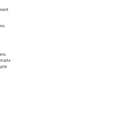
ement
ino
ans
traits
mpte