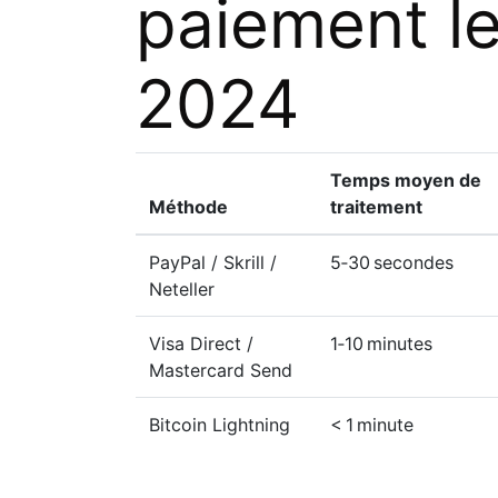
paiement le
2024
Temps moyen de
Méthode
traitement
PayPal / Skrill /
5‑30 secondes
Neteller
Visa Direct /
1‑10 minutes
Mastercard Send
Bitcoin Lightning
< 1 minute