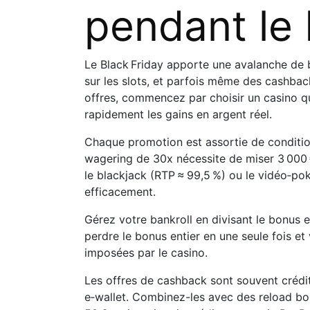
pendant le 
Le Black Friday apporte une avalanche de 
sur les slots, et parfois même des cashback
offres, commencez par choisir un casino qu
rapidement les gains en argent réel.
Chaque promotion est assortie de conditio
wagering de 30x nécessite de miser 3 000 
le blackjack (RTP ≈ 99,5 %) ou le vidéo‑pok
efficacement.
Gérez votre bankroll en divisant le bonus e
perdre le bonus entier en une seule fois et 
imposées par le casino.
Les offres de cashback sont souvent crédit
e‑wallet. Combinez-les avec des reload bo