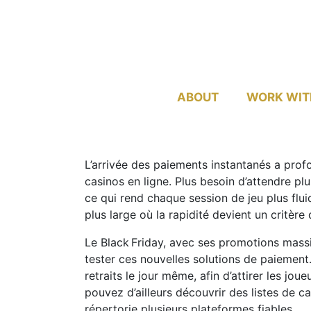
ABOUT
WORK WIT
L’arrivée des paiements instantanés a prof
casinos en ligne. Plus besoin d’attendre plu
ce qui rend chaque session de jeu plus flui
plus large où la rapidité devient un critère
Le Black Friday, avec ses promotions mass
tester ces nouvelles solutions de paiement.
retraits le jour même, afin d’attirer les jo
pouvez d’ailleurs découvrir des listes de ca
répertorie plusieurs plateformes fiables.