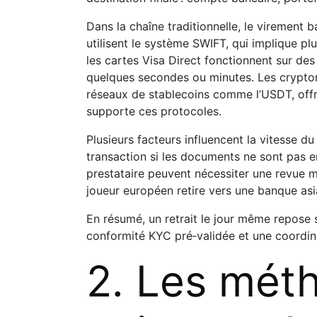
Dans la chaîne traditionnelle, le virement 
utilisent le système SWIFT, qui implique plu
les cartes Visa Direct fonctionnent sur des
quelques secondes ou minutes. Les cryptom
réseaux de stablecoins comme l’USDT, offre
supporte ces protocoles.
Plusieurs facteurs influencent la vitesse du 
transaction si les documents ne sont pas en
prestataire peuvent nécessiter une revue man
joueur européen retire vers une banque asi
En résumé, un retrait le jour même repose s
conformité KYC pré‑validée et une coordina
2. Les mét