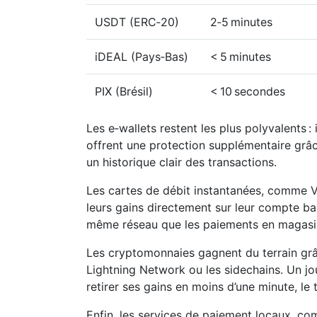
USDT (ERC‑20)
2‑5 minutes
iDEAL (Pays‑Bas)
< 5 minutes
PIX (Brésil)
< 10 secondes
Les e‑wallets restent les plus polyvalents 
offrent une protection supplémentaire grâ
un historique clair des transactions.
Les cartes de débit instantanées, comme Vi
leurs gains directement sur leur compte ban
même réseau que les paiements en magasin, 
Les cryptomonnaies gagnent du terrain grâ
Lightning Network ou les sidechains. Un jou
retirer ses gains en moins d’une minute, le
Enfin, les services de paiement locaux, co