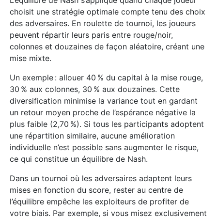
choisit une stratégie optimale compte tenu des choix
des adversaires. En roulette de tournoi, les joueurs
peuvent répartir leurs paris entre rouge/noir,
colonnes et douzaines de façon aléatoire, créant une
mise mixte.
Un exemple : allouer 40 % du capital à la mise rouge,
30 % aux colonnes, 30 % aux douzaines. Cette
diversification minimise la variance tout en gardant
un retour moyen proche de l’espérance négative la
plus faible (2,70 %). Si tous les participants adoptent
une répartition similaire, aucune amélioration
individuelle n’est possible sans augmenter le risque,
ce qui constitue un équilibre de Nash.
Dans un tournoi où les adversaires adaptent leurs
mises en fonction du score, rester au centre de
l’équilibre empêche les exploiteurs de profiter de
votre biais. Par exemple, si vous misez exclusivement