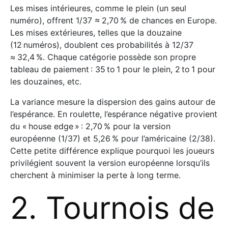
Les mises intérieures, comme le plein (un seul
numéro), offrent 1/37 ≈ 2,70 % de chances en Europe.
Les mises extérieures, telles que la douzaine
(12 numéros), doublent ces probabilités à 12/37
≈ 32,4 %. Chaque catégorie possède son propre
tableau de paiement : 35 to 1 pour le plein, 2 to 1 pour
les douzaines, etc.
La variance mesure la dispersion des gains autour de
l’espérance. En roulette, l’espérance négative provient
du « house edge » : 2,70 % pour la version
européenne (1/37) et 5,26 % pour l’américaine (2/38).
Cette petite différence explique pourquoi les joueurs
privilégient souvent la version européenne lorsqu’ils
cherchent à minimiser la perte à long terme.
2. Tournois de