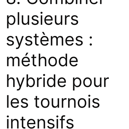
plusieurs
systèmes :
méthode
hybride pour
les tournois
intensifs