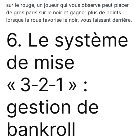
sur le rouge, un joueur qui vous observe peut placer
de gros paris sur le noir et gagner plus de points
lorsque la roue favorise le noir, vous laissant derrière.
6. Le système
de mise
« 3‑2‑1 » :
gestion de
bankroll