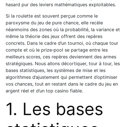
hasard pur des leviers mathématiques exploitables.
Si la roulette est souvent perçue comme le
paroxysme du jeu de pure chance, elle recèle
néanmoins des zones où la probabilité, la variance et
même la théorie des jeux offrent des repères
concrets. Dans le cadre d’un tournoi, où chaque tour
compte et où le prize‑pool se partage entre les
meilleurs scores, ces repères deviennent des armes
stratégiques. Nous allons décortiquer, tour à tour, les
bases statistiques, les systèmes de mise et les
algorithmes d’ajustement qui permettent d’optimiser
vos chances, tout en restant dans le cadre du jeu en
argent réel et d’un top casino fiable.
1. Les bases