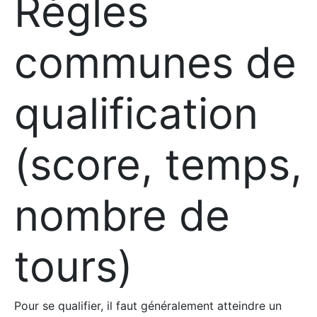
Règles
communes de
qualification
(score, temps,
nombre de
tours)
Pour se qualifier, il faut généralement atteindre un