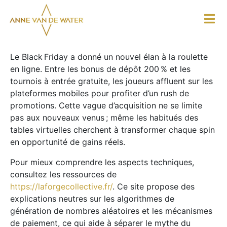
Le Black Friday a donné un nouvel élan à la roulette
en ligne. Entre les bonus de dépôt 200 % et les
tournois à entrée gratuite, les joueurs affluent sur les
plateformes mobiles pour profiter d’un rush de
promotions. Cette vague d’acquisition ne se limite
pas aux nouveaux venus ; même les habitués des
tables virtuelles cherchent à transformer chaque spin
en opportunité de gains réels.
Pour mieux comprendre les aspects techniques,
consultez les ressources de
https://laforgecollective.fr/
. Ce site propose des
explications neutres sur les algorithmes de
génération de nombres aléatoires et les mécanismes
de paiement, ce qui aide à séparer le mythe du