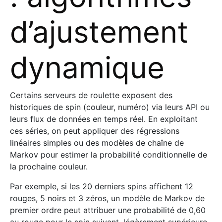
d’ajustement
dynamique
Certains serveurs de roulette exposent des
historiques de spin (couleur, numéro) via leurs API ou
leurs flux de données en temps réel. En exploitant
ces séries, on peut appliquer des régressions
linéaires simples ou des modèles de chaîne de
Markov pour estimer la probabilité conditionnelle de
la prochaine couleur.
Par exemple, si les 20 derniers spins affichent 12
rouges, 5 noirs et 3 zéros, un modèle de Markov de
premier ordre peut attribuer une probabilité de 0,60
au rouge pour le spin suivant, légèrement supérieure