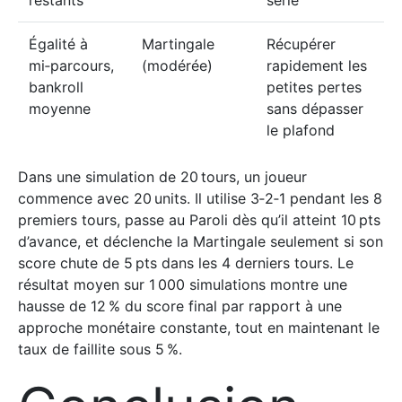
Égalité à
Martingale
Récupérer
mi‑parcours,
(modérée)
rapidement les
bankroll
petites pertes
moyenne
sans dépasser
le plafond
Dans une simulation de 20 tours, un joueur
commence avec 20 units. Il utilise 3‑2‑1 pendant les 8
premiers tours, passe au Paroli dès qu’il atteint 10 pts
d’avance, et déclenche la Martingale seulement si son
score chute de 5 pts dans les 4 derniers tours. Le
résultat moyen sur 1 000 simulations montre une
hausse de 12 % du score final par rapport à une
approche monétaire constante, tout en maintenant le
taux de faillite sous 5 %.