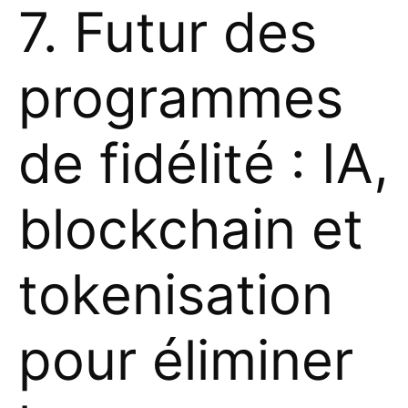
7. Futur des
programmes
de fidélité : IA,
blockchain et
tokenisation
pour éliminer