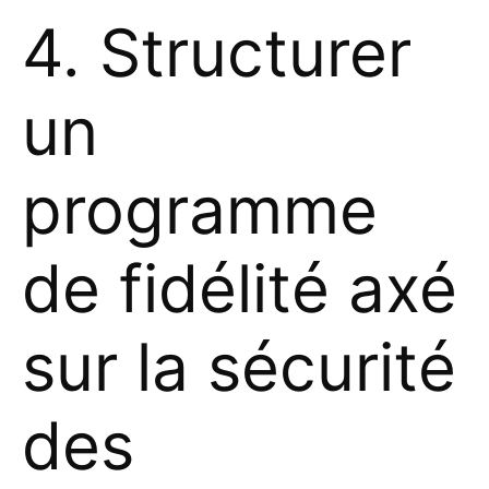
4. Structurer
un
programme
de fidélité axé
sur la sécurité
des