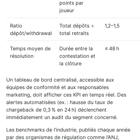
points par
joueur
Ratio
Total dépôts ÷
1,2–1,5
dépôt/withdrawal
total retraits
Temps moyen de
Durée entre la
≤ 48 h
résolution
contestation et
la clôture
Un tableau de bord centralisé, accessible aux
équipes de conformité et aux responsables
marketing, doit afficher ces KPI en temps réel. Des
alertes automatisées (ex. : hausse du taux de
chargeback de 0,3 % en 24 h) déclenchent
immédiatement un audit du segment concerné.
Les benchmarks de l’industrie, publiés chaque année
par des organismes de régulation comme l’ANJ,