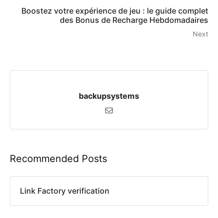
Boostez votre expérience de jeu : le guide complet
des Bonus de Recharge Hebdomadaires
Next
backupsystems
Recommended Posts
Link Factory verification