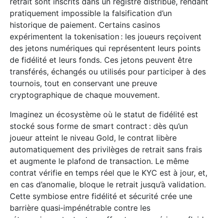
retrait sont inscrits dans un registre distribué, rendant
pratiquement impossible la falsification d’un
historique de paiement. Certains casinos
expérimentent la tokenisation : les joueurs reçoivent
des jetons numériques qui représentent leurs points
de fidélité et leurs fonds. Ces jetons peuvent être
transférés, échangés ou utilisés pour participer à des
tournois, tout en conservant une preuve
cryptographique de chaque mouvement.
Imaginez un écosystème où le statut de fidélité est
stocké sous forme de smart contract : dès qu’un
joueur atteint le niveau Gold, le contrat libère
automatiquement des privilèges de retrait sans frais
et augmente le plafond de transaction. Le même
contrat vérifie en temps réel que le KYC est à jour, et,
en cas d’anomalie, bloque le retrait jusqu’à validation.
Cette symbiose entre fidélité et sécurité crée une
barrière quasi‑impénétrable contre les