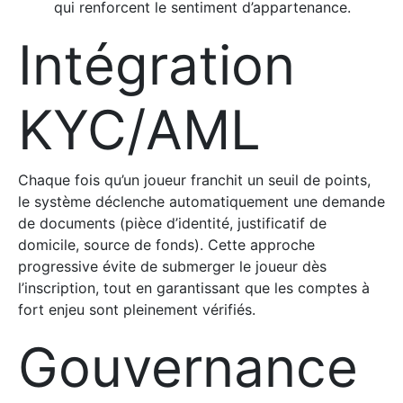
qui renforcent le sentiment d’appartenance.
Intégration
KYC/AML
Chaque fois qu’un joueur franchit un seuil de points,
le système déclenche automatiquement une demande
de documents (pièce d’identité, justificatif de
domicile, source de fonds). Cette approche
progressive évite de submerger le joueur dès
l’inscription, tout en garantissant que les comptes à
fort enjeu sont pleinement vérifiés.
Gouvernance