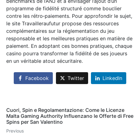
benchmarks de l’ANJ et à envisager l’ajout d’un
programme de fidélité structuré comme bouclier
contre les rétro‑paiements. Pour approfondir le sujet,
le site Travailleraufutur propose des ressources
complémentaires sur la réglementation du jeu
responsable et les meilleures pratiques en matière de
paiement. En adoptant ces bonnes pratiques, chaque
casino pourra transformer la fidélité de ses joueurs
en un véritable atout sécuritaire.
Facebook
Twitter
LinkedIn
Cuori, Spin e Regolamentazione: Come le Licenze
Malta Gaming Authority Influenzano le Offerte di Free
Spins per San Valentino
Previous