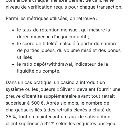
niveau de vérification requis pour chaque transaction.
Parmi les métriques utilisées, on retrouve :
le taux de rétention mensuel, qui mesure la
durée moyenne d’un joueur actif ;
le score de fidélité, calculé à partir du nombre
de parties jouées, du volume misé et des bonus
utilisés ;
le ratio dépôt/withdrawal, indicateur de la
liquidité du compte.
Dans un cas pratique, un casino a introduit un
système où les joueurs « Silver » devaient fournir une
preuve d’identité supplémentaire avant tout retrait
supérieur à 500 €. Après six mois, le nombre de
chargebacks liés à des retraits élevés a chuté de
35 %, tout en maintenant un taux de satisfaction
client supérieur à 92 % selon les enquêtes post‑jeu.