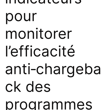
pour
monitorer
l’efficacité
anti‑chargeba
ck des
programmes