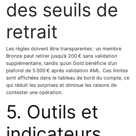
des seuils de
retrait
Les règles doivent être transparentes : un membre
Bronze peut retirer jusqu’à 200 € sans validation
supplémentaire, tandis qu’un Gold bénéficie d’un
plafond de 5 000 € après validation AML. Ces limites
sont affichées dans le tableau de bord du compte, ce
qui réduit les surprises et diminue les raisons de
contester une opération.
5. Outils et
indicateurs