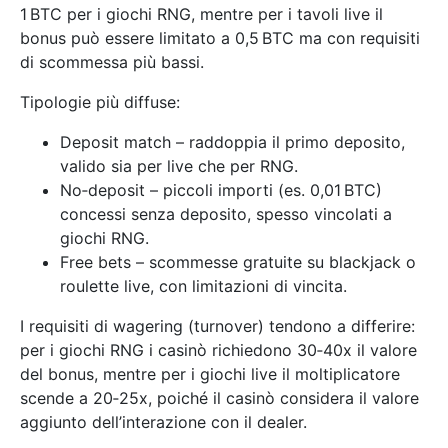
1 BTC per i giochi RNG, mentre per i tavoli live il
bonus può essere limitato a 0,5 BTC ma con requisiti
di scommessa più bassi.
Tipologie più diffuse:
Deposit match – raddoppia il primo deposito,
valido sia per live che per RNG.
No‑deposit – piccoli importi (es. 0,01 BTC)
concessi senza deposito, spesso vincolati a
giochi RNG.
Free bets – scommesse gratuite su blackjack o
roulette live, con limitazioni di vincita.
I requisiti di wagering (turnover) tendono a differire:
per i giochi RNG i casinò richiedono 30‑40x il valore
del bonus, mentre per i giochi live il moltiplicatore
scende a 20‑25x, poiché il casinò considera il valore
aggiunto dell’interazione con il dealer.