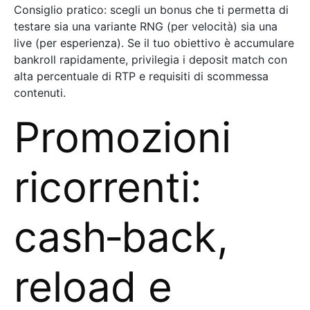
Consiglio pratico: scegli un bonus che ti permetta di
testare sia una variante RNG (per velocità) sia una
live (per esperienza). Se il tuo obiettivo è accumulare
bankroll rapidamente, privilegia i deposit match con
alta percentuale di RTP e requisiti di scommessa
contenuti.
Promozioni
ricorrenti:
cash‑back,
reload e