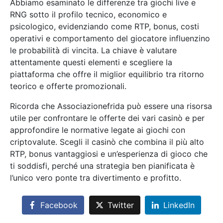
Abbiamo esaminato le differenze tra giochi live e
RNG sotto il profilo tecnico, economico e
psicologico, evidenziando come RTP, bonus, costi
operativi e comportamento del giocatore influenzino
le probabilità di vincita. La chiave è valutare
attentamente questi elementi e scegliere la
piattaforma che offre il miglior equilibrio tra ritorno
teorico e offerte promozionali.
Ricorda che Associazionefrida può essere una risorsa
utile per confrontare le offerte dei vari casinò e per
approfondire le normative legate ai giochi con
criptovalute. Scegli il casinò che combina il più alto
RTP, bonus vantaggiosi e un’esperienza di gioco che
ti soddisfi, perché una strategia ben pianificata è
l’unico vero ponte tra divertimento e profitto.
Facebook
Twitter
LinkedIn