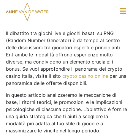
Il dibattito tra giochi live e giochi basati su RNG
(Random Number Generator) è da tempo al centro
delle discussioni tra giocatori esperti e principianti.
Entrambe le modalità offrono esperienze molto
diverse, ma condividono un elemento cruciale: i
bonus. Se vuoi approfondire il panorama dei crypto
casino Italia, visita il sito
crypto casino online
per una
panoramica delle offerte disponibili.
In questo articolo analizzeremo le meccaniche di
base, i ritorni teorici, le promozioni e le implicazioni
psicologiche di ciascuna opzione. L’obiettivo è fornire
una guida strategica che ti aiuti a scegliere la
modalità più adatta al tuo stile di gioco e a
massimizzare le vincite nel lungo periodo.