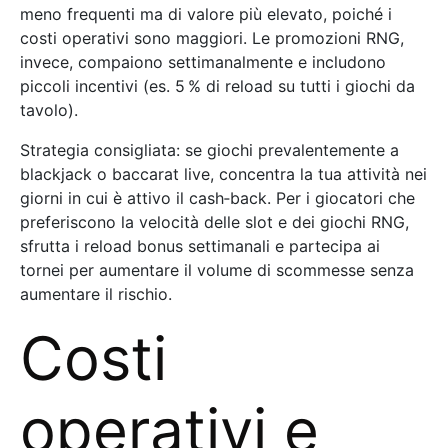
meno frequenti ma di valore più elevato, poiché i
costi operativi sono maggiori. Le promozioni RNG,
invece, compaiono settimanalmente e includono
piccoli incentivi (es. 5 % di reload su tutti i giochi da
tavolo).
Strategia consigliata: se giochi prevalentemente a
blackjack o baccarat live, concentra la tua attività nei
giorni in cui è attivo il cash‑back. Per i giocatori che
preferiscono la velocità delle slot e dei giochi RNG,
sfrutta i reload bonus settimanali e partecipa ai
tornei per aumentare il volume di scommesse senza
aumentare il rischio.
Costi
operativi e