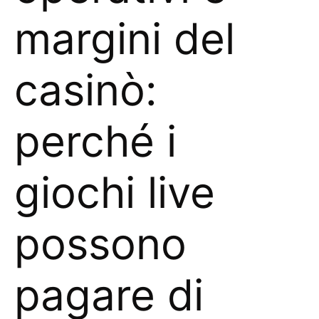
margini del
casinò:
perché i
giochi live
possono
pagare di