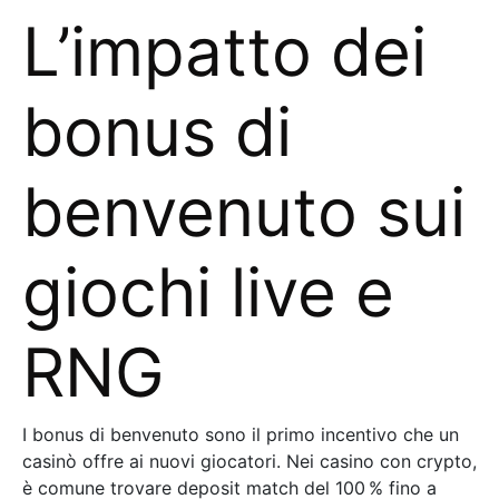
L’impatto dei
bonus di
benvenuto sui
giochi live e
RNG
I bonus di benvenuto sono il primo incentivo che un
casinò offre ai nuovi giocatori. Nei casino con crypto,
è comune trovare deposit match del 100 % fino a