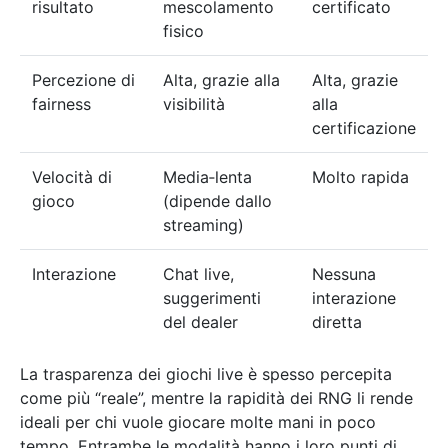
risultato
mescolamento
certificato
fisico
Percezione di
Alta, grazie alla
Alta, grazie
fairness
visibilità
alla
certificazione
Velocità di
Media‑lenta
Molto rapida
gioco
(dipende dallo
streaming)
Interazione
Chat live,
Nessuna
suggerimenti
interazione
del dealer
diretta
La trasparenza dei giochi live è spesso percepita
come più “reale”, mentre la rapidità dei RNG li rende
ideali per chi vuole giocare molte mani in poco
tempo. Entrambe le modalità hanno i loro punti di