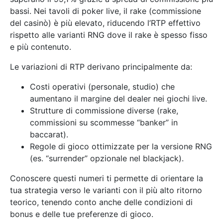
bassi. Nei tavoli di poker live, il rake (commissione
del casinò) è più elevato, riducendo l’RTP effettivo
rispetto alle varianti RNG dove il rake è spesso fisso
e più contenuto.
Le variazioni di RTP derivano principalmente da:
Costi operativi (personale, studio) che
aumentano il margine del dealer nei giochi live.
Strutture di commissione diverse (rake,
commissioni su scommesse “banker” in
baccarat).
Regole di gioco ottimizzate per la versione RNG
(es. “surrender” opzionale nel blackjack).
Conoscere questi numeri ti permette di orientare la
tua strategia verso le varianti con il più alto ritorno
teorico, tenendo conto anche delle condizioni di
bonus e delle tue preferenze di gioco.