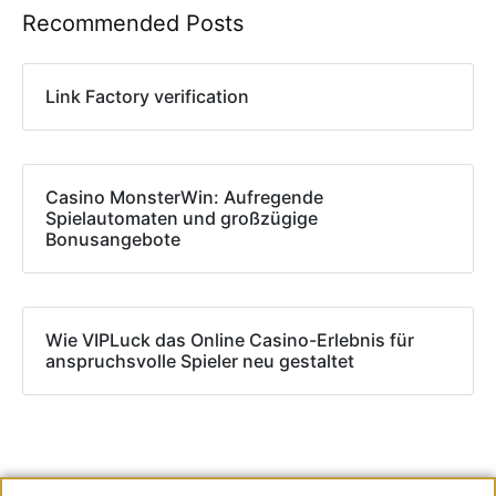
Recommended Posts
Link Factory verification
Casino MonsterWin: Aufregende
Spielautomaten und großzügige
Bonusangebote
Wie VIPLuck das Online Casino-Erlebnis für
anspruchsvolle Spieler neu gestaltet