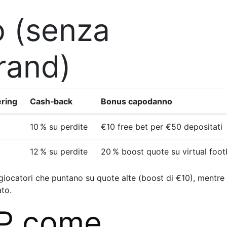
o (senza
rand)
ring
Cash‑back
Bonus capodanno
10 % su perdite
€10 free bet per €50 depositati
12 % su perdite
20 % boost quote su virtual foot
 giocatori che puntano su quote alte (boost di €10), mentre
ato.
 VIP come