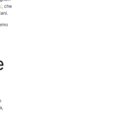
/
, che
ani.
remo
e
o
a,