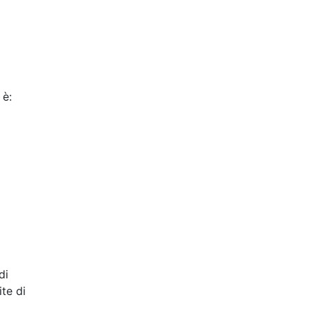
 è:
di
te di