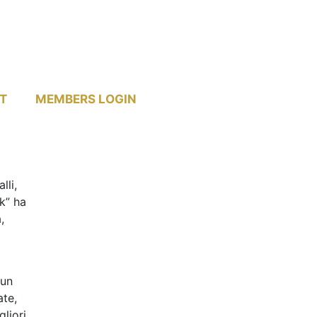
T
MEMBERS LOGIN
lli,
k” ha
,
 un
ate,
gliori