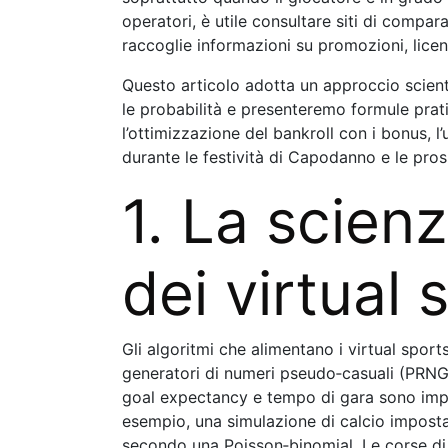
operatori, è utile consultare siti di compar
raccoglie informazioni su promozioni, licenz
Questo articolo adotta un approccio scient
le probabilità e presenteremo formule prati
l’ottimizzazione del bankroll con i bonus, l
durante le festività di Capodanno e le prosp
1. La scien
dei virtual 
Gli algoritmi che alimentano i virtual spor
generatori di numeri pseudo‑casuali (PRNG) 
goal expectancy e tempo di gara sono imposta
esempio, una simulazione di calcio imposta 
secondo una Poisson‑binomial. Le corse di c