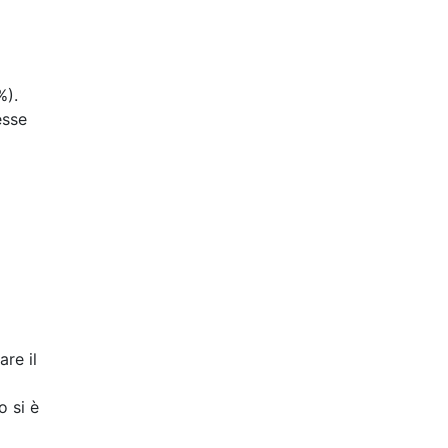
%).
esse
re il
o si è