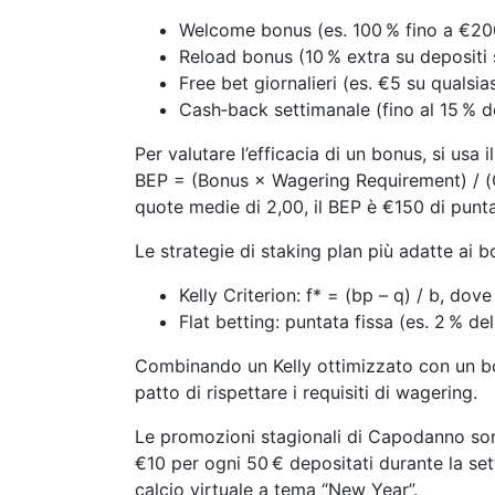
Welcome bonus (es. 100 % fino a €200 
Reload bonus (10 % extra su depositi 
Free bet giornalieri (es. €5 su qualsia
Cash‑back settimanale (fino al 15 % de
Per valutare l’efficacia di un bonus, si usa
BEP = (Bonus × Wagering Requirement) / (O
quote medie di 2,00, il BEP è €150 di punt
Le strategie di staking plan più adatte ai 
Kelly Criterion: f* = (bp – q) / b, dove
Flat betting: puntata fissa (es. 2 % del
Combinando un Kelly ottimizzato con un bon
patto di rispettare i requisiti di wagering.
Le promozioni stagionali di Capodanno sono
€10 per ogni 50 € depositati durante la set
calcio virtuale a tema “New Year”.