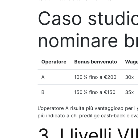
Caso studi
nominare b
Operatore
Bonus benvenuto
Wage
A
100 % fino a €200
30x
B
150 % fino a €150
35x
L’operatore A risulta più vantaggioso per i
più indicato a chi predilige cash‑back elev
3. I livelli