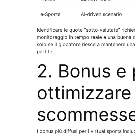
e‑Sports
AI‑driven scenario
Identificare le quote “sotto‑valutate” rich
monitoraggio in tempo reale e una buona do
solo se il giocatore riesce a mantenere un
partite.
2. Bonus e 
ottimizzare 
scommesse
I bonus più diffusi per i virtual sports incl