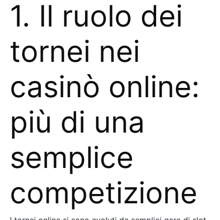
1. Il ruolo dei
tornei nei
casinò online:
più di una
semplice
competizione
I tornei online si sono evoluti da semplici gare di slot