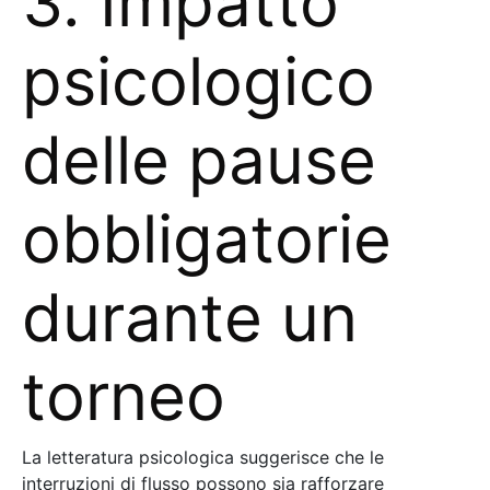
3. Impatto
psicologico
delle pause
obbligatorie
durante un
torneo
La letteratura psicologica suggerisce che le
interruzioni di flusso possono sia rafforzare