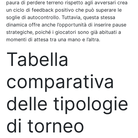
paura di perdere terreno rispetto agli avversari crea
un ciclo di feedback positivo che può superare le
soglie di autocontrollo. Tuttavia, questa stessa
dinamica offre anche l’opportunità di inserire pause
strategiche, poiché i giocatori sono già abituati a
momenti di attesa tra una mano e l’altra.
Tabella
comparativa
delle tipologie
di torneo