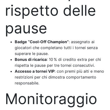
rispetto delle
pause
Badge “Cool‑Off Champion”
: assegnato ai
giocatori che completano tutti i tornei senza
superare le pause.
Bonus di ricarica
: 10 % di credito extra per chi
rispetta le pause per tre tornei consecutivi.
Accesso a tornei VIP
: con premi più alti e meno
restrizioni per chi dimostra comportamento
responsabile.
Monitoraggio