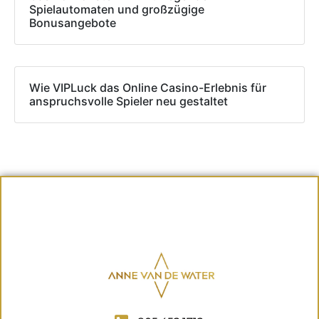
Spielautomaten und großzügige
Bonusangebote
Wie VIPLuck das Online Casino-Erlebnis für
anspruchsvolle Spieler neu gestaltet