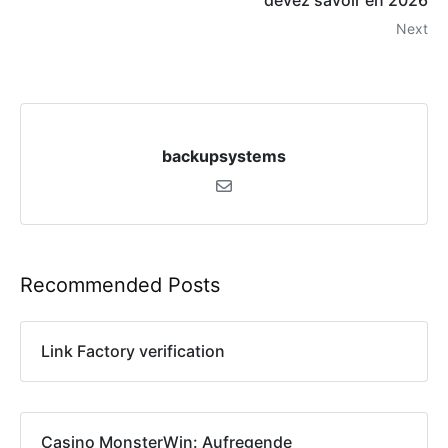
Next
backupsystems
Recommended Posts
Link Factory verification
Casino MonsterWin: Aufregende