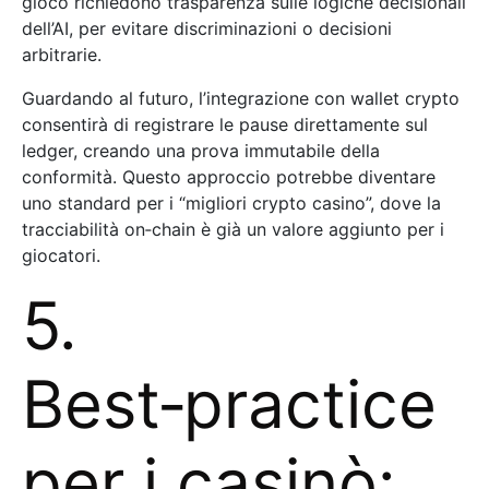
gioco richiedono trasparenza sulle logiche decisionali
dell’AI, per evitare discriminazioni o decisioni
arbitrarie.
Guardando al futuro, l’integrazione con wallet crypto
consentirà di registrare le pause direttamente sul
ledger, creando una prova immutabile della
conformità. Questo approccio potrebbe diventare
uno standard per i “migliori crypto casino”, dove la
tracciabilità on‑chain è già un valore aggiunto per i
giocatori.
5.
Best‑practice
per i casinò: