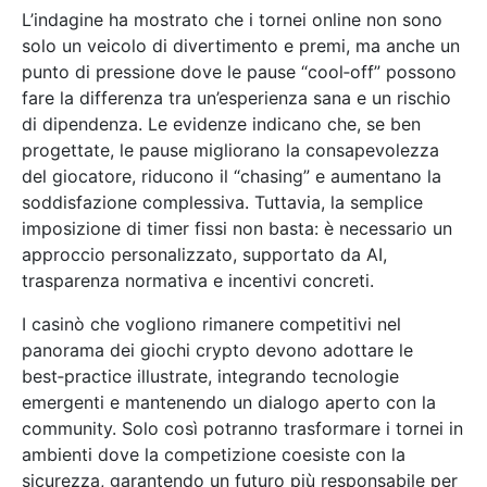
L’indagine ha mostrato che i tornei online non sono
solo un veicolo di divertimento e premi, ma anche un
punto di pressione dove le pause “cool‑off” possono
fare la differenza tra un’esperienza sana e un rischio
di dipendenza. Le evidenze indicano che, se ben
progettate, le pause migliorano la consapevolezza
del giocatore, riducono il “chasing” e aumentano la
soddisfazione complessiva. Tuttavia, la semplice
imposizione di timer fissi non basta: è necessario un
approccio personalizzato, supportato da AI,
trasparenza normativa e incentivi concreti.
I casinò che vogliono rimanere competitivi nel
panorama dei giochi crypto devono adottare le
best‑practice illustrate, integrando tecnologie
emergenti e mantenendo un dialogo aperto con la
community. Solo così potranno trasformare i tornei in
ambienti dove la competizione coesiste con la
sicurezza, garantendo un futuro più responsabile per