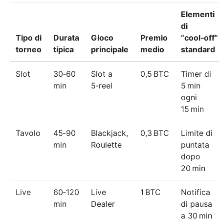
Elementi
di
Tipo di
Durata
Gioco
Premio
“cool‑off”
torneo
tipica
principale
medio
standard
Slot
30‑60
Slot a
0,5 BTC
Timer di
min
5‑reel
5 min
ogni
15 min
Tavolo
45‑90
Blackjack,
0,3 BTC
Limite di
min
Roulette
puntata
dopo
20 min
Live
60‑120
Live
1 BTC
Notifica
min
Dealer
di pausa
a 30 min