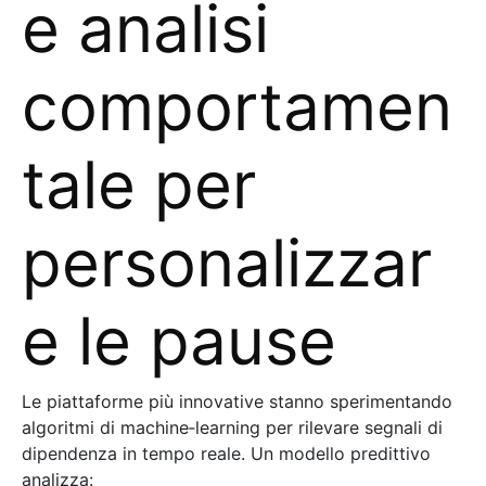
e analisi
comportamen
tale per
personalizzar
e le pause
Le piattaforme più innovative stanno sperimentando
algoritmi di machine‑learning per rilevare segnali di
dipendenza in tempo reale. Un modello predittivo
analizza: