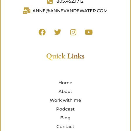
805.452.1712
ANNE@ANNEVANDEWATER.COM
Quick Links
Home
About
Work with me
Podcast
Blog
Contact