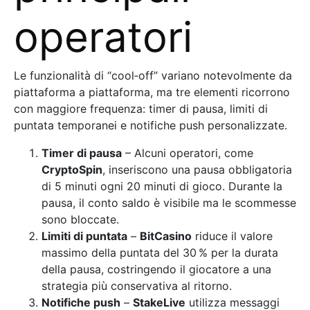
operatori
Le funzionalità di “cool‑off” variano notevolmente da
piattaforma a piattaforma, ma tre elementi ricorrono
con maggiore frequenza: timer di pausa, limiti di
puntata temporanei e notifiche push personalizzate.
Timer di pausa
– Alcuni operatori, come
CryptoSpin
, inseriscono una pausa obbligatoria
di 5 minuti ogni 20 minuti di gioco. Durante la
pausa, il conto saldo è visibile ma le scommesse
sono bloccate.
Limiti di puntata
–
BitCasino
riduce il valore
massimo della puntata del 30 % per la durata
della pausa, costringendo il giocatore a una
strategia più conservativa al ritorno.
Notifiche push
–
StakeLive
utilizza messaggi