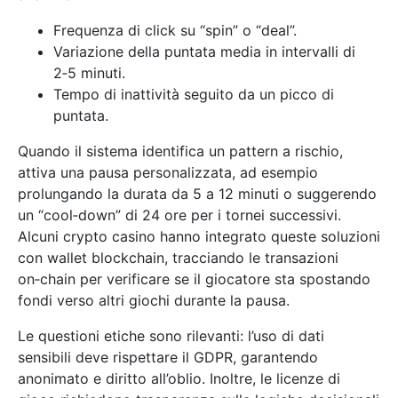
Frequenza di click su “spin” o “deal”.
Variazione della puntata media in intervalli di
2‑5 minuti.
Tempo di inattività seguito da un picco di
puntata.
Quando il sistema identifica un pattern a rischio,
attiva una pausa personalizzata, ad esempio
prolungando la durata da 5 a 12 minuti o suggerendo
un “cool‑down” di 24 ore per i tornei successivi.
Alcuni crypto casino hanno integrato queste soluzioni
con wallet blockchain, tracciando le transazioni
on‑chain per verificare se il giocatore sta spostando
fondi verso altri giochi durante la pausa.
Le questioni etiche sono rilevanti: l’uso di dati
sensibili deve rispettare il GDPR, garantendo
anonimato e diritto all’oblio. Inoltre, le licenze di