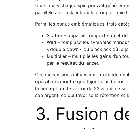
tours, mais chaque spin pouvait générer un
parallèle au blackjack où le croupier paie 
Parmi les bonus emblématiques, trois caté
Scatter – apparaît n’importe où et dé
Wild – remplace les symboles manqua
« double down » du blackjack où le jo
Multiplier – multiplie les gains d’un to
par le résultat du lancer.
Ces mécanismes influencent profondément 
opérateurs montre que l’ajout d’un bonus 
la perception de valeur de 22 %, même si le
son argent, ce qui favorise la rétention et
3. Fusion de