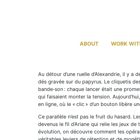
ABOUT
WORK WIT
Au détour d’une ruelle d’Alexandrie, il y a 
dés gravée sur du papyrus. Le cliquetis de
bande‑son : chaque lancer était une prome
qui faisaient monter la tension. Aujourd’hui
en ligne, où le « clic » d’un bouton libère 
Ce parallèle n’est pas le fruit du hasard. L
devenus le fil d’Ariane qui relie les jeux d
évolution, on découvre comment les opéra
véritables leviers de rétention et de monét