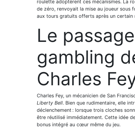
roulette adoptèrent ces mécanismes. La roul
de zéro, renvoyait la mise au joueur sous 
aux tours gratuits offerts après un certain
Le passage
gambling d
Charles Fey
Charles Fey, un mécanicien de San Francisc
Liberty Bell
. Bien que rudimentaire, elle i
déclenchement : lorsque trois cloches sonna
être réutilisé immédiatement. Cette idée d
bonus intégré au cœur même du jeu.