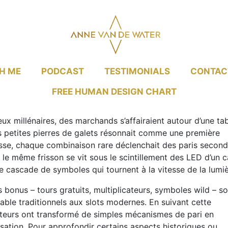
H ME
PODCAST
TESTIMONIALS
CONTAC
FREE HUMAN DESIGN CHART
deux millénaires, des marchands s’affairaient autour d’une ta
s petites pierres de galets résonnait comme une première
sse, chaque combinaison rare déclenchait des paris second
, le même frisson se vit sous le scintillement des LED d’un 
une cascade de symboles qui tournent à la vitesse de la lumiè
es bonus – tours gratuits, multiplicateurs, symboles wild – s
e table traditionnels aux slots modernes. En suivant cette
teurs ont transformé de simples mécanismes de pari en
isation. Pour approfondir certains aspects historiques ou