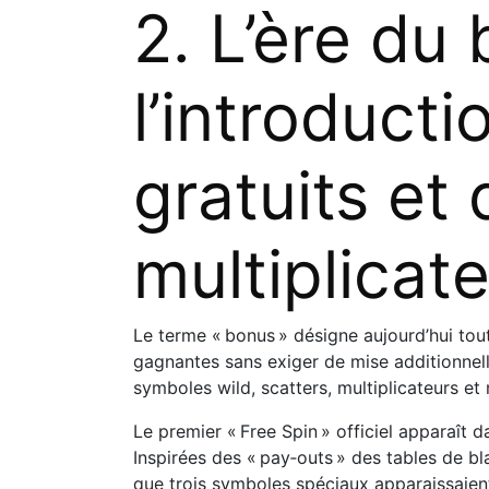
2. L’ère du 
l’introducti
gratuits et
multiplicat
Le terme « bonus » désigne aujourd’hui to
gagnantes sans exiger de mise additionnelle 
symboles wild, scatters, multiplicateurs et
Le premier « Free Spin » officiel apparaît
Inspirées des « pay‑outs » des tables de bl
que trois symboles spéciaux apparaissaient