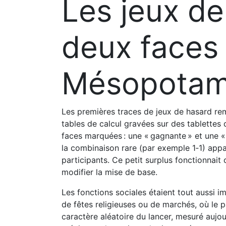
Les jeux de
deux faces 
Mésopotam
Les premières traces de jeux de hasard rem
tables de calcul gravées sur des tablettes 
faces marquées : une « gagnante » et une « pe
la combinaison rare (par exemple 1‑1) appar
participants. Ce petit surplus fonctionnai
modifier la mise de base.
Les fonctions sociales étaient tout aussi i
de fêtes religieuses ou de marchés, où le 
caractère aléatoire du lancer, mesuré aujou