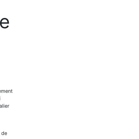
de
dement
i
lier
t de