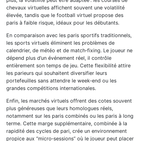
chevaux virtuelles affichent souvent une volatilité
élevée, tandis que le football virtuel propose des
paris à faible risque, idéaux pour les débutants.
En comparaison avec les paris sportifs traditionnels,
les sports virtuels éliminent les problèmes de
calendrier, de météo et de match‑fixing. Le joueur ne
dépend plus d’un événement réel, il contrôle
entièrement son temps de jeu. Cette flexibilité attire
les parieurs qui souhaitent diversifier leurs
portefeuilles sans attendre le week‑end ou les
grandes compétitions internationales.
Enfin, les marchés virtuels offrent des cotes souvent
plus généreuses que leurs homologues réels,
notamment sur les paris combinés ou les paris à long
terme. Cette marge supplémentaire, combinée à la
rapidité des cycles de pari, crée un environnement
propice aux “micro‑sessions” où le joueur peut placer