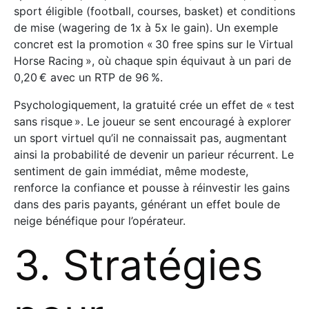
sport éligible (football, courses, basket) et conditions
de mise (wagering de 1x à 5x le gain). Un exemple
concret est la promotion « 30 free spins sur le Virtual
Horse Racing », où chaque spin équivaut à un pari de
0,20 € avec un RTP de 96 %.
Psychologiquement, la gratuité crée un effet de « test
sans risque ». Le joueur se sent encouragé à explorer
un sport virtuel qu’il ne connaissait pas, augmentant
ainsi la probabilité de devenir un parieur récurrent. Le
sentiment de gain immédiat, même modeste,
renforce la confiance et pousse à réinvestir les gains
dans des paris payants, générant un effet boule de
neige bénéfique pour l’opérateur.
3. Stratégies