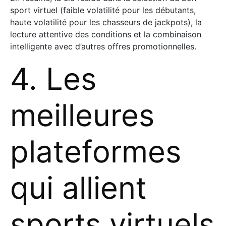
sport virtuel (faible volatilité pour les débutants,
haute volatilité pour les chasseurs de jackpots), la
lecture attentive des conditions et la combinaison
intelligente avec d’autres offres promotionnelles.
4. Les
meilleures
plateformes
qui allient
sports virtuels