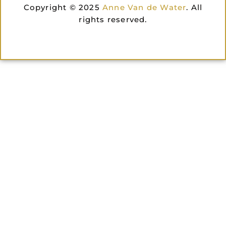
Copyright © 2025
Anne Van de Water
. All
rights reserved.