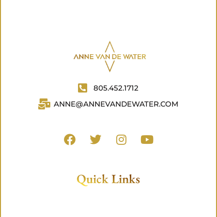
805.452.1712
ANNE@ANNEVANDEWATER.COM
Quick Links