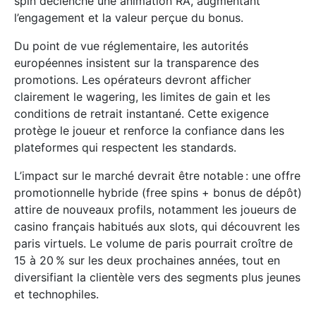
spin déclenche une animation RA, augmentant
l’engagement et la valeur perçue du bonus.
Du point de vue réglementaire, les autorités
européennes insistent sur la transparence des
promotions. Les opérateurs devront afficher
clairement le wagering, les limites de gain et les
conditions de retrait instantané. Cette exigence
protège le joueur et renforce la confiance dans les
plateformes qui respectent les standards.
L’impact sur le marché devrait être notable : une offre
promotionnelle hybride (free spins + bonus de dépôt)
attire de nouveaux profils, notamment les joueurs de
casino français habitués aux slots, qui découvrent les
paris virtuels. Le volume de paris pourrait croître de
15 à 20 % sur les deux prochaines années, tout en
diversifiant la clientèle vers des segments plus jeunes
et technophiles.