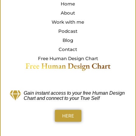
Home
About
Work with me
Podcast
Blog
Contact
Free Human Design Chart
Free Human Design Chart
Gain instant access to your free Human Design
Chart
and connect to your True Self
HERE