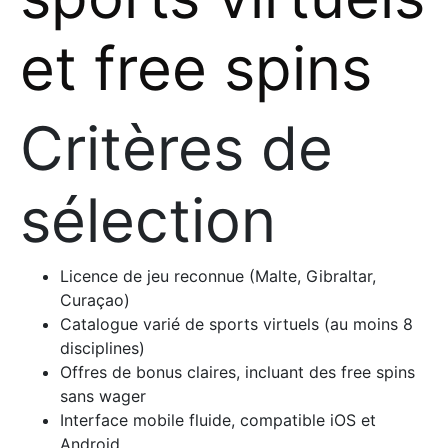
et free spins
Critères de
sélection
Licence de jeu reconnue (Malte, Gibraltar,
Curaçao)
Catalogue varié de sports virtuels (au moins 8
disciplines)
Offres de bonus claires, incluant des free spins
sans wager
Interface mobile fluide, compatible iOS et
Android